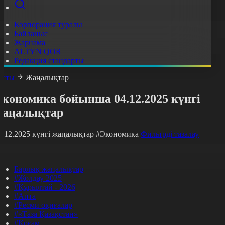
Корпорация туралы
Байланыс
Жарнама
ALTYN QOR
Редакция стандарты
асты
Жаңалықтар
Экономика бойынша 04.12.2025 күнгі
жаңалықтар
4.12.2025 күнгі жаңалықтар
#Экономика
Фильтрді тазалау
Барлық жаңалықтар
#Жолдау 2025
#Құрылтай - 2026
#Апта
#Ресми оқиғалар
#«Таза Қазақстан»
#Қоғам