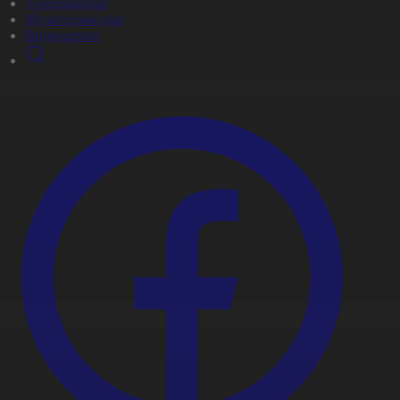
Телехикаялар
Мультсериалдар
Видеоархив