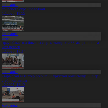
Экономика
втонесиеге сұраныс артқан
4.12.2025, 19:55
Экономика
Қоғам
тырау облысына биылғы жартыжылдықта 83 мыңнан астам
урист келген
4.12.2025, 17:37
Экономика
айтарылған активтер есебінен Түркістан облысында «Өнер
ектебі» салынды
4.12.2025, 13:12
Экономика