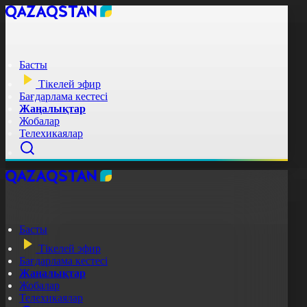
Басты
Тікелей эфир
Бағдарлама кестесі
Жаңалықтар
Жобалар
Телехикаялар
Басты
Тікелей эфир
Бағдарлама кестесі
Жаңалықтар
Жобалар
Телехикаялар