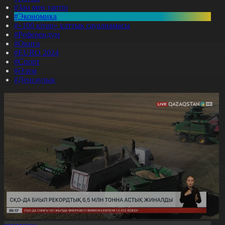
#Заң мен тәртіп
#Экономика
#«100 кітап» ұлттық сауалнамасы
#Референдум
#Оқиға
#EURO 2024
#Спорт
#Әлем
#Денсаулық