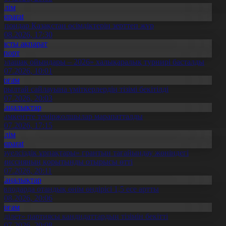
Білім
Aqparat
апондар Қазақстан өсімдіктерін зерттеп жүр
4.08.2026, 17:30
Басты ақпарат
Спорт
Болашақ ойындары – 2026» халықаралық турнирі басталды
0.07.2026, 10:01
Қоғам
ұрылтай сайлауына үміткерлердің тізімі бекітілді
3.07.2026, 20:03
Жаңалықтар
ымкентте теміржолшылар марапатталды
1.07.2026, 17:15
Білім
Aqparat
Тәуелсіздік ұрпақтары» грантын тағайындау жөніндегі
омиссияның қорытынды отырысы өтті
1.07.2026, 20:11
Жаңалықтар
авлодарда отандық өнім өндірісі 1,5 есе артты
5.08.2026, 20:06
Қоғам
Әділет» партиясы кандидаттардың тізімін бекітті
0.07.2026, 20:08