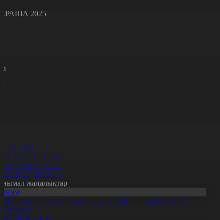
АРАША 2025
с
с
р
с
м
н
к
7
8
9
0
1
2
4
5
6
7
8
9
0
11
12
13
14
15
16
7
18
19
20
21
22
23
4
25
26
27
28
29
30
анымал жаңалықтар
Қоғам
нді салалық дәрігерге қаралу үшін терапевт жолдамасы
ажет емес
0.07.2026, 20:05