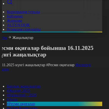
Корпорация туралы
Байланыс
Жарнама
ALTYN QOR
Редакция стандарты
асты
Жаңалықтар
есми оқиғалар бойынша 16.11.2025
күнгі жаңалықтар
6.11.2025 күнгі жаңалықтар
#Ресми оқиғалар
Фильтрді
азалау
Барлық жаңалықтар
#Жолдау 2025
#Құрылтай - 2026
#Апта
#Ресми оқиғалар
#«Таза Қазақстан»