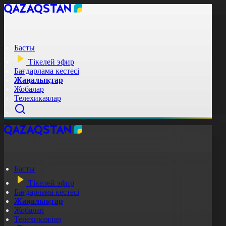
Басты
Тікелей эфир
Бағдарлама кестесі
Жаңалықтар
Жобалар
Телехикаялар
Басты
Тікелей эфир
Бағдарлама кестесі
Жаңалықтар
Жобалар
Телехикаялар