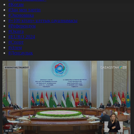
#Қоғам
#Заң мен тәртіп
#Экономика
#«100 кітап» ұлттық сауалнамасы
#Референдум
#Оқиға
#EURO 2024
#Спорт
#Әлем
#Денсаулық