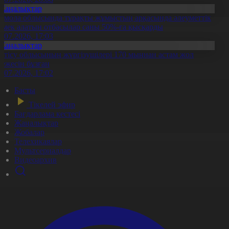
Жаңалықтар
қмола облысында тұрақты жұмыстың арқасында әлеуметтік
өмек алатын отбасылар саны 50%-ға қысқарды
1.07.2026, 17:03
Жаңалықтар
етісу облысының жүргізушілері 170 мыңнан астам жол
режесін бұзған
1.07.2026, 17:02
Басты
Тікелей эфир
Бағдарлама кестесі
Жаңалықтар
Жобалар
Телехикаялар
Мультсериалдар
Видеоархив