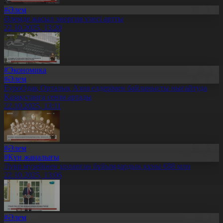
#Әлем
Әлемде жасыл энергия үлесі артты
22.10.2025, 13:20
#Экономика
#Әлем
ЕуроОдақ Орталық Азия елдерімен байланысты нығайтуда
Қазақстанға сенім артады
22.10.2025, 13:11
#Әлем
#Күн жаңалығы
Лувр музейінен ұрланған бұйымдардың құны €88 млн
22.10.2025, 13:06
#Әлем