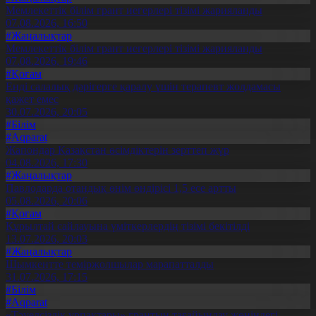
Мемлекеттік білім грант иегерлері тізімі жарияланды
07.08.2026, 16:50
#Жаңалықтар
Мемлекеттік білім грант иегерлері тізімі жарияланды
07.08.2026, 19:46
#Қоғам
Енді салалық дәрігерге қаралу үшін терапевт жолдамасы
қажет емес
30.07.2026, 20:05
#Білім
#Aqparat
Жапондар Қазақстан өсімдіктерін зерттеп жүр
04.08.2026, 17:30
#Жаңалықтар
Павлодарда отандық өнім өндірісі 1,5 есе артты
05.08.2026, 20:06
#Қоғам
Құрылтай сайлауына үміткерлердің тізімі бекітілді
13.07.2026, 20:03
#Жаңалықтар
Шымкентте теміржолшылар марапатталды
31.07.2026, 17:15
#Білім
#Aqparat
«Тәуелсіздік ұрпақтары» грантын тағайындау жөніндегі