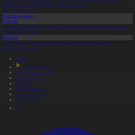
комиссияның қорытынды отырысы өтті
31.07.2026, 20:11
#Басты ақпарат
#Спорт
«Болашақ ойындары – 2026» халықаралық турнирі басталды
30.07.2026, 10:01
#Қоғам
Құс еті мен тауық жұмыртқасын өндіру қарқын алды
07.08.2026, 10:05
Басты
Тікелей эфир
Бағдарлама кестесі
Жаңалықтар
Жобалар
Телехикаялар
Мультсериалдар
Видеоархив