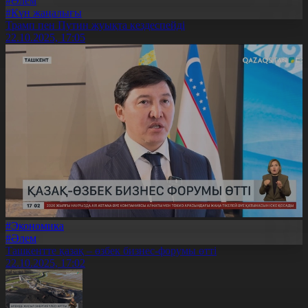
#Әлем
#Күн жаңалығы
Трамп пен Путин жуықта кездеспейді
22.10.2025, 17:05
#Экономика
#Әлем
Ташкентте қазақ – өзбек бизнес-форумы өтті
22.10.2025, 17:02