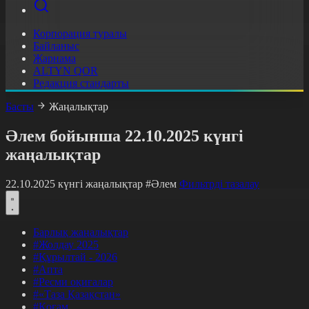
Корпорация туралы
Байланыс
Жарнама
ALTYN QOR
Редакция стандарты
Басты
Жаңалықтар
Әлем бойынша 22.10.2025 күнгі
жаңалықтар
22.10.2025 күнгі жаңалықтар
#Әлем
Фильтрді тазалау
Барлық жаңалықтар
#Жолдау 2025
#Құрылтай - 2026
#Апта
#Ресми оқиғалар
#«Таза Қазақстан»
#Қоғам