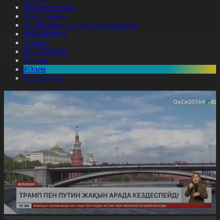
#Заң мен тәртіп
#Экономика
#«100 кітап» ұлттық сауалнамасы
#Референдум
#Оқиға
#EURO 2024
#Спорт
#Әлем
#Денсаулық