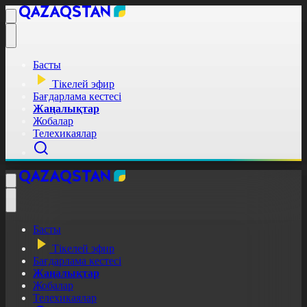
Басты
Тікелей эфир
Бағдарлама кестесі
Жаңалықтар
Жобалар
Телехикаялар
Басты
Тікелей эфир
Бағдарлама кестесі
Жаңалықтар
Жобалар
Телехикаялар