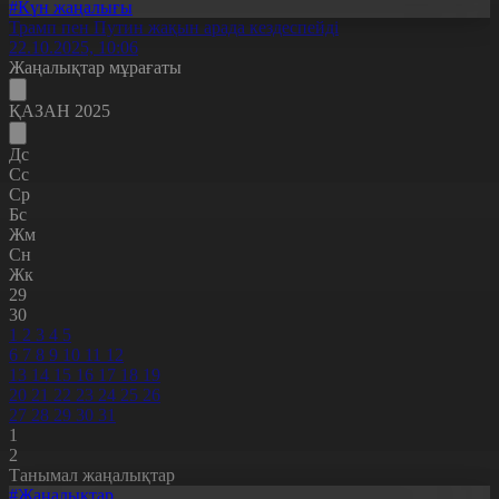
#Күн жаңалығы
Трамп пен Путин жақын арада кездеспейді
22.10.2025, 10:06
Жаңалықтар мұрағаты
ҚАЗАН 2025
Дс
Сс
Ср
Бс
Жм
Сн
Жк
29
30
1
2
3
4
5
6
7
8
9
10
11
12
13
14
15
16
17
18
19
20
21
22
23
24
25
26
27
28
29
30
31
1
2
Танымал жаңалықтар
#Жаңалықтар