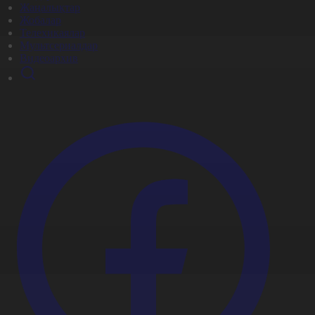
Жаңалықтар
Жобалар
Телехикаялар
Мультсериалдар
Видеоархив