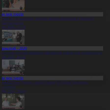
Заң мен тәртіп
қтөбеде 10 миллион теңгені заңсыз айналымға енгізген
үдікті ұсталды
5.08.2026, 20:10
Құрылтай - 2026
ұрылтай депутаттарының сайлауына дайындық пысықталды
5.08.2026, 20:10
Заң мен тәртіп
ақымшылық туралы заңға сәйкес 620 адам түрмеден
осатылды
5.08.2026, 20:09