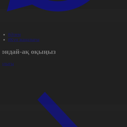
#Әлем
#Күн жаңалығы
Сондай-ақ оқыңыз
арлығы