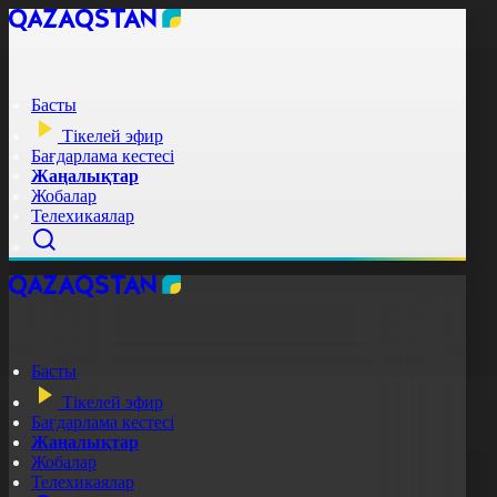
Басты
Тікелей эфир
Бағдарлама кестесі
Жаңалықтар
Жобалар
Телехикаялар
Басты
Тікелей эфир
Бағдарлама кестесі
Жаңалықтар
Жобалар
Телехикаялар