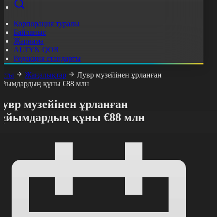
Корпорация туралы
Байланыс
Жарнама
ALTYN QOR
Редакция стандарты
асты
Жаңалықтар
Лувр музейінен ұрланған
ұйымдардың құны €88 млн
увр музейінен ұрланған
бұйымдардың құны €88 млн