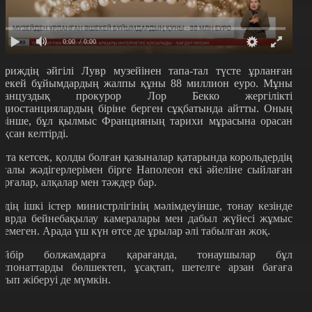
0:00
/ 0:00
ариждің әйгілі Лувр музейінен тапа-тал түсте ұрланған
шекей бұйымдардың жалпы құны 88 миллион еуро. Мұны
ранцуздық прокурор Лор Бекко жергілікті
адиостанциялардың біріне берген сұқбатында айтты. Оның
өзінше, бұл қылмыс Францияның тарихи мұрасына орасан
ұқсан келтірді.
йта кетсек, қолды болған қазыналар қатарында корольдердің
ағалы жәдігерлерімен бірге Наполеон екі әйеліне сыйлаған
ырғалар, алқалар мен тәждер бар.
лдің ішкі істер министрлігінің мәлімдеуінше, тонау кезінде
уврда бейнебақылау камералары мен дабыл жүйесі жұмыс
стемеген. Арада үш күн өтсе де ұрылар әлі табылған жоқ.
ейбір болжамдарға қарағанда, тонаушылар бұл
кспонаттарды бөлшектеп, ұсақтап, шетелге арзан бағаға
атып жіберуі де мүмкін.