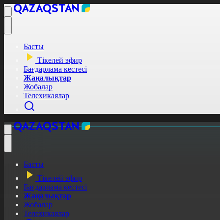
Басты
Тікелей эфир
Бағдарлама кестесі
Жаңалықтар
Жобалар
Телехикаялар
Басты
Тікелей эфир
Бағдарлама кестесі
Жаңалықтар
Жобалар
Телехикаялар