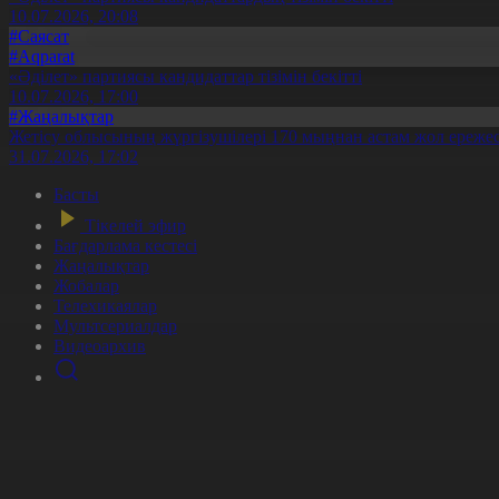
10.07.2026, 20:08
#Саясат
#Aqparat
«Әділет» партиясы кандидаттар тізімін бекітті
10.07.2026, 17:00
#Жаңалықтар
Жетісу облысының жүргізушілері 170 мыңнан астам жол ережес
31.07.2026, 17:02
Басты
Тікелей эфир
Бағдарлама кестесі
Жаңалықтар
Жобалар
Телехикаялар
Мультсериалдар
Видеоархив