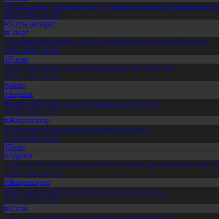
Енді салалық дәрігерге қаралу үшін терапевт жолдамасы қажет 
30.07.2026, 20:05
#Басты ақпарат
#Спорт
«Болашақ ойындары – 2026» халықаралық турнирі басталды
30.07.2026, 10:01
#Қоғам
Құрылтай сайлауына үміткерлердің тізімі бекітілді
13.07.2026, 20:03
#Білім
#Aqparat
Жапондар Қазақстан өсімдіктерін зерттеп жүр
04.08.2026, 17:30
#Жаңалықтар
Шымкентте теміржолшылар марапатталды
31.07.2026, 17:15
#Білім
#Aqparat
«Тәуелсіздік ұрпақтары» грантын тағайындау жөніндегі коми
31.07.2026, 20:11
#Жаңалықтар
Павлодарда отандық өнім өндірісі 1,5 есе артты
05.08.2026, 20:06
#Қоғам
«Әділет» партиясы кандидаттардың тізімін бекітті