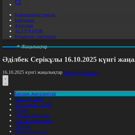
Корпорация туралы
Байланыс
Жарнама
ALTYN QOR
Редакция стандарты
Басты
Жаңалықтар
Әділбек Серікұлы 16.10.2025 күнгі жа
16.10.2025 күнгі жаңалықтар
Фильтрді тазалау
Барлық жаңалықтар
#Жолдау 2025
#Құрылтай - 2026
#Апта
#Ресми оқиғалар
#«Таза Қазақстан»
#Қоғам
#Заң мен тәртіп