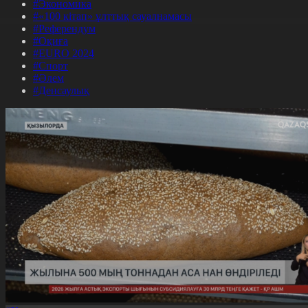
#Экономика
#«100 кітап» ұлттық сауалнамасы
#Референдум
#Оқиға
#EURO 2024
#Спорт
#Әлем
#Денсаулық