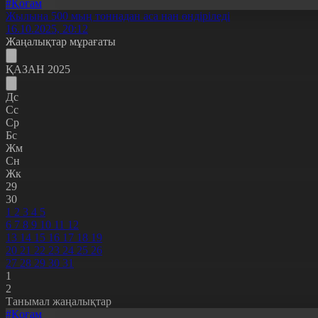
#Қоғам
Жылына 500 мың тоннадан аса нан өндіріледі
16.10.2025, 20:12
Жаңалықтар мұрағаты
ҚАЗАН 2025
Дс
Сс
Ср
Бс
Жм
Сн
Жк
29
30
1
2
3
4
5
6
7
8
9
10
11
12
13
14
15
16
17
18
19
20
21
22
23
24
25
26
27
28
29
30
31
1
2
Танымал жаңалықтар
#Қоғам