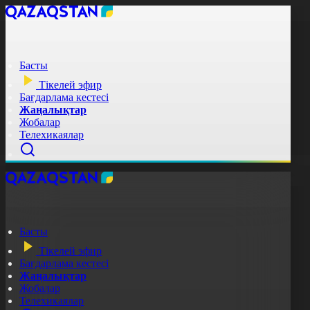
Басты
Тікелей эфир
Бағдарлама кестесі
Жаңалықтар
Жобалар
Телехикаялар
Басты
Тікелей эфир
Бағдарлама кестесі
Жаңалықтар
Жобалар
Телехикаялар