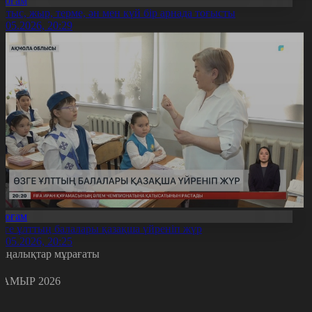
Қоғам
йтыс, жыр, терме, ән мен күй бір арнада тоғысты
1.05.2026, 20:29
Қоғам
зге ұлттың балалары қазақша үйреніп жүр
1.05.2026, 20:25
аңалықтар мұрағаты
АМЫР 2026
с