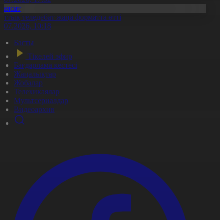
Саясат
лттық теледебат жаңа форматта өтті
0.07.2026, 10:18
Басты
Тікелей эфир
Бағдарлама кестесі
Жаңалықтар
Жобалар
Телехикаялар
Мультсериалдар
Видеоархив