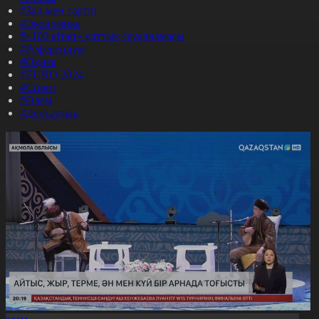
#Заң мен тәртіп
#Экономика
#«100 кітап» ұлттық сауалнамасы
#Референдум
#Оқиға
#EURO 2024
#Спорт
#Әлем
#Денсаулық