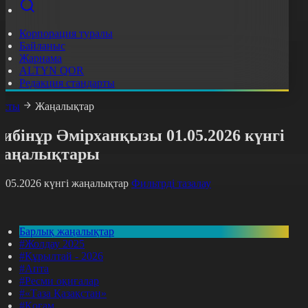
Корпорация туралы
Байланыс
Жарнама
ALTYN QOR
Редакция стандарты
асты
Жаңалықтар
ибінұр Әмірханқызы 01.05.2026 күнгі
жаңалықтары
1.05.2026 күнгі жаңалықтар
Фильтрді тазалау
Барлық жаңалықтар
#Жолдау 2025
#Құрылтай - 2026
#Апта
#Ресми оқиғалар
#«Таза Қазақстан»
#Қоғам