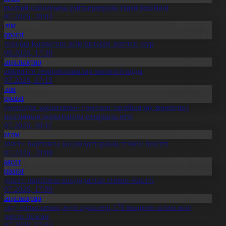
ұрылтай сайлауына үміткерлердің тізімі бекітілді
3.07.2026, 20:03
Білім
Aqparat
апондар Қазақстан өсімдіктерін зерттеп жүр
4.08.2026, 17:30
Жаңалықтар
ымкентте теміржолшылар марапатталды
1.07.2026, 17:15
Білім
Aqparat
Тәуелсіздік ұрпақтары» грантын тағайындау жөніндегі
омиссияның қорытынды отырысы өтті
1.07.2026, 20:11
Қоғам
Әділет» партиясы кандидаттардың тізімін бекітті
0.07.2026, 20:08
Саясат
Aqparat
Әділет» партиясы кандидаттар тізімін бекітті
0.07.2026, 17:00
Жаңалықтар
етісу облысының жүргізушілері 170 мыңнан астам жол
режесін бұзған
1.07.2026, 17:02