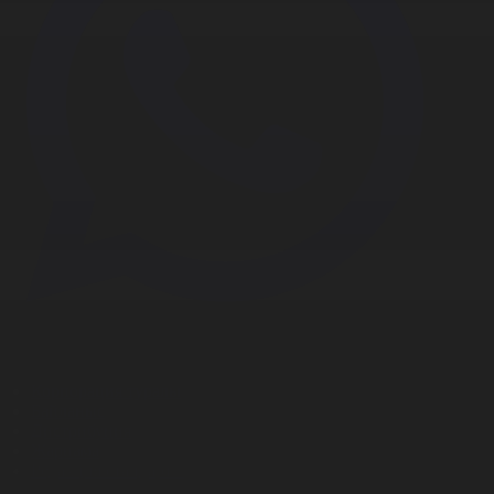
Корпорация туралы
Байланыс
Дистрибуция
Жарнама
Редакция стандарты