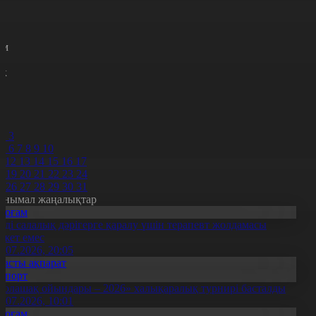
с
р
с
м
н
к
7
8
9
0
2
3
5
6
7
8
9
10
1
12
13
14
15
16
17
8
19
20
21
22
23
24
5
26
27
28
29
30
31
анымал жаңалықтар
Қоғам
нді салалық дәрігерге қаралу үшін терапевт жолдамасы
ажет емес
0.07.2026, 20:05
Басты ақпарат
Спорт
Болашақ ойындары – 2026» халықаралық турнирі басталды
0.07.2026, 10:01
Қоғам