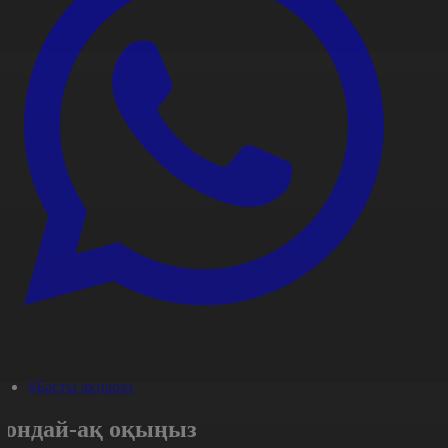
#Басты ақпарат
Сондай-ақ оқыңыз