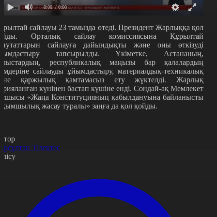
0:00
/ 0:00
ұрылтай сайлауы 23 тамызда өтеді. Президент
Ж
арлыққа қол
ойды. Орталық сайлау комиссиясына Құрылтай
епутаттарын сайлауға дайындықты және оны өткізуді
йымдастыру тапсырылды. Үкіметке, Астананың,
блыстардың, республикалық маңызы бар қалалардың
кімдеріне сайлауды ұйымдастыру, материалдық-техникалық
әне қаржылық қамтамасыз ету жүктелді. Жарлық
арияланған күнінен бастап күшіне енді. Сондай-ақ Мемлекет
асшысы
«
Жаңа Конституцияның қабылдануына байланысты
ақымшылық жасау туралы
»
заңға да қол қойды.
втор
ұрсұлтан Тілектес
өлісу