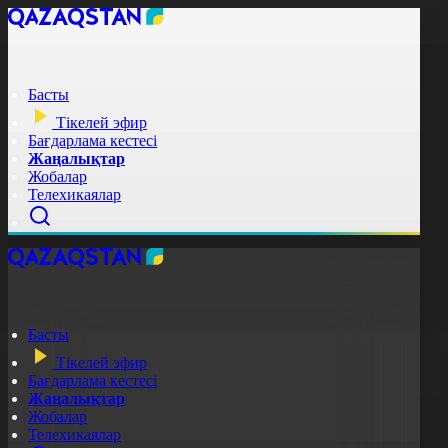
Басты
Тікелей эфир
Бағдарлама кестесі
Жаңалықтар
Жобалар
Телехикаялар
Басты
Тікелей эфир
Бағдарлама кестесі
Жаңалықтар
Жобалар
Телехикаялар