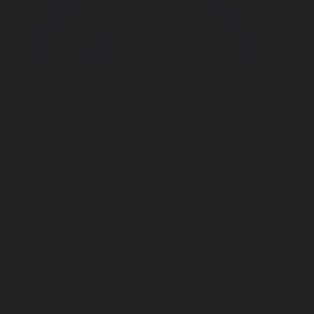
Корпорация туралы
Байланыс
Дистрибуция
Жарнама