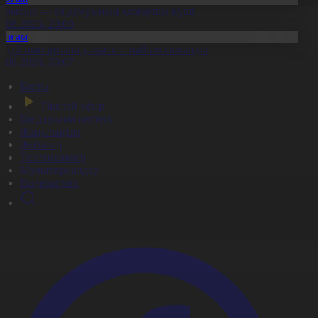
ұрылыс — ел дамуының қозғаушы күші
8.08.2026, 20:09
Қоғам
идай импортына уақытша тыйым салынды
8.08.2026, 20:07
Басты
Тікелей эфир
Бағдарлама кестесі
Жаңалықтар
Жобалар
Телехикаялар
Мультсериалдар
Видеоархив