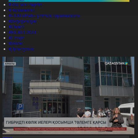
#Заң мен тәртіп
#Экономика
#«100 кітап» ұлттық сауалнамасы
#Референдум
#Оқиға
#EURO 2024
#Спорт
#Әлем
#Денсаулық