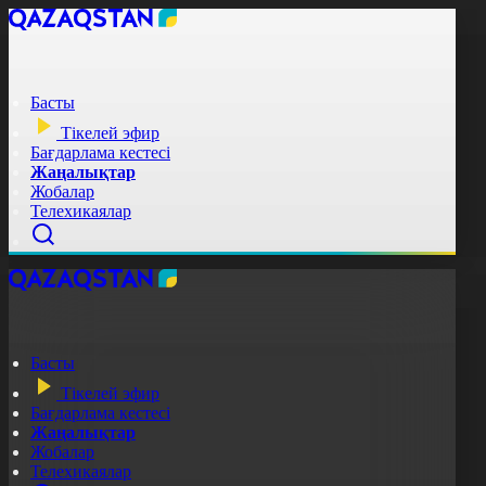
Басты
Тікелей эфир
Бағдарлама кестесі
Жаңалықтар
Жобалар
Телехикаялар
Басты
Тікелей эфир
Бағдарлама кестесі
Жаңалықтар
Жобалар
Телехикаялар