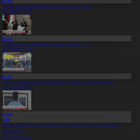
Қоғам
емейде жас журналистер өзара сынға түсті
4.05.2026, 17:35
Қоғам
ҚО еңбек ардагерлеріне құрмет көрсетілді
4.05.2026, 17:33
Қоғам
уристер туроператор таңдағанда, нені ескеруі қажет?
4.05.2026, 10:22
Қоғам
Білім
алаларға арналған интернеттегі қауіпсіздік жадынамасы
арияланды
4.05.2026, 10:17