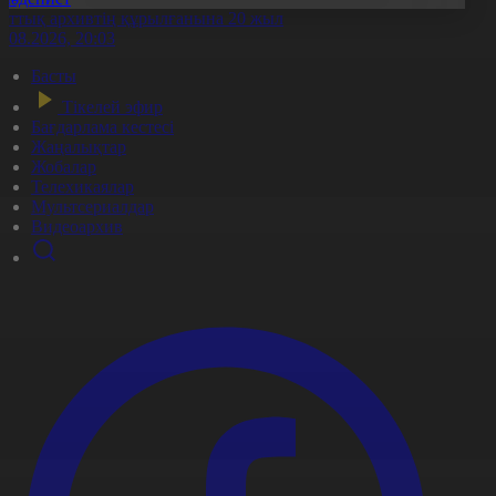
лттық архивтің құрылғанына 20 жыл
5.08.2026, 20:03
Басты
Тікелей эфир
Бағдарлама кестесі
Жаңалықтар
Жобалар
Телехикаялар
Мультсериалдар
Видеоархив