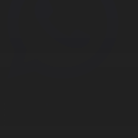
Корпорация туралы
Байланыс
Дистрибуция
Жарнама
Редакция стандарты