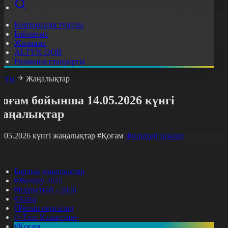
Корпорация туралы
Байланыс
Жарнама
ALTYN QOR
Редакция стандарты
асты
Жаңалықтар
оғам бойынша 14.05.2026 күнгі
жаңалықтар
4.05.2026 күнгі жаңалықтар
#Қоғам
Фильтрді тазалау
Барлық жаңалықтар
#Жолдау 2025
#Құрылтай - 2026
#Апта
#Ресми оқиғалар
#«Таза Қазақстан»
#Қоғам