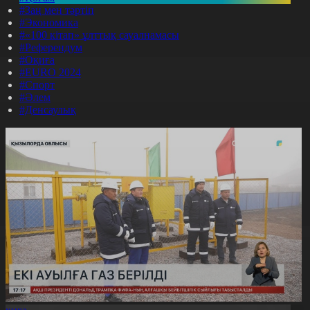
#Заң мен тәртіп
#Экономика
#«100 кітап» ұлттық сауалнамасы
#Референдум
#Оқиға
#EURO 2024
#Спорт
#Әлем
#Денсаулық