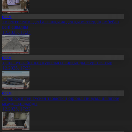
Қоғам
ымкентте еліміздегі алғашқы жедел қызметтердің әмбебап
ешені ашылды
6.12.2025, 17:24
Қоғам
ендірлі әуежайының құрылысы қарқынды жүріп жатыр
6.12.2025, 17:23
Қоғам
кімдер кәсіптен түскен табыстың бір бөлігін ауыл игілігіне
ұмсауды қолдайды
6.12.2025, 17:22