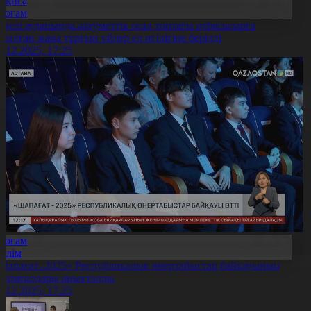
Оқиға
Қоғам
иелі ауданында әлеуметтік осал топтағы отбасыларға
рналған жаңа тұрғын үйлер ел игілігіне берілді
6.12.2025, 17:25
Қоғам
Білім
Шапағат–2025» Республикалық өнертабыстар байқауының
еңімпаздары анықталды
6.12.2025, 17:25