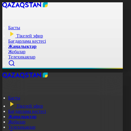
Басты
Тікелей эфир
Бағдарлама кестесі
Жаңалықтар
Жобалар
Телехикаялар
Басты
Тікелей эфир
Бағдарлама кестесі
Жаңалықтар
Жобалар
Телехикаялар