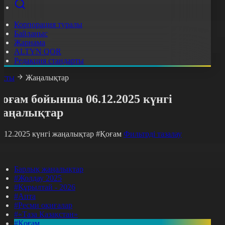
Корпорация туралы
Байланыс
Жарнама
ALTYN QOR
Редакция стандарты
асты
Жаңалықтар
оғам бойынша 06.12.2025 күнгі
жаңалықтар
6.12.2025 күнгі жаңалықтар
#Қоғам
Фильтрді тазалау
Барлық жаңалықтар
#Жолдау 2025
#Құрылтай - 2026
#Апта
#Ресми оқиғалар
#«Таза Қазақстан»
#Қоғам