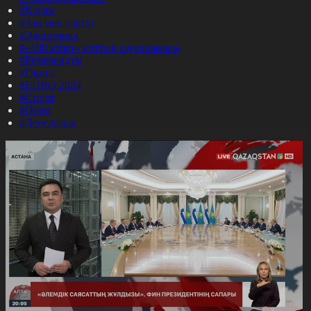
#Қоғам
#Заң мен тәртіп
#Экономика
#«100 кітап» ұлттық сауалнамасы
#Референдум
#Оқиға
#EURO 2024
#Спорт
#Әлем
#Денсаулық