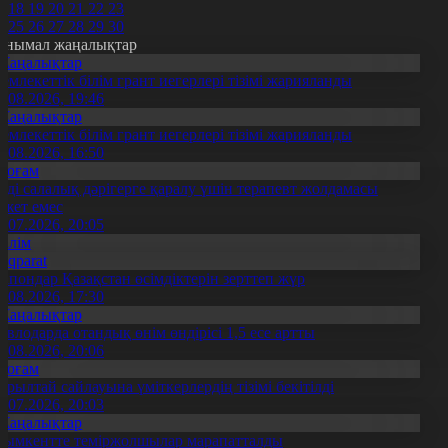
7
18
19
20
21
22
23
4
25
26
27
28
29
30
анымал жаңалықтар
Жаңалықтар
емлекеттік білім грант иегерлері тізімі жарияланды
7.08.2026, 19:46
Жаңалықтар
емлекеттік білім грант иегерлері тізімі жарияланды
7.08.2026, 16:50
Қоғам
нді салалық дәрігерге қаралу үшін терапевт жолдамасы
ажет емес
0.07.2026, 20:05
Білім
Aqparat
апондар Қазақстан өсімдіктерін зерттеп жүр
4.08.2026, 17:30
Жаңалықтар
авлодарда отандық өнім өндірісі 1,5 есе артты
5.08.2026, 20:06
Қоғам
ұрылтай сайлауына үміткерлердің тізімі бекітілді
3.07.2026, 20:03
Жаңалықтар
ымкентте теміржолшылар марапатталды