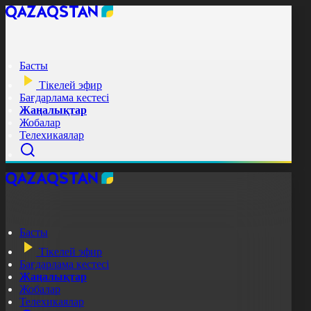
Басты
Тікелей эфир
Бағдарлама кестесі
Жаңалықтар
Жобалар
Телехикаялар
Басты
Тікелей эфир
Бағдарлама кестесі
Жаңалықтар
Жобалар
Телехикаялар