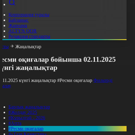
Корпорация туралы
Байланыс
Жарнама
ALTYN QOR
Редакция стандарты
асты
Жаңалықтар
есми оқиғалар бойынша 02.11.2025
күнгі жаңалықтар
2.11.2025 күнгі жаңалықтар
#Ресми оқиғалар
Фильтрді
азалау
Барлық жаңалықтар
#Жолдау 2025
#Құрылтай - 2026
#Апта
#Ресми оқиғалар
#«Таза Қазақстан»