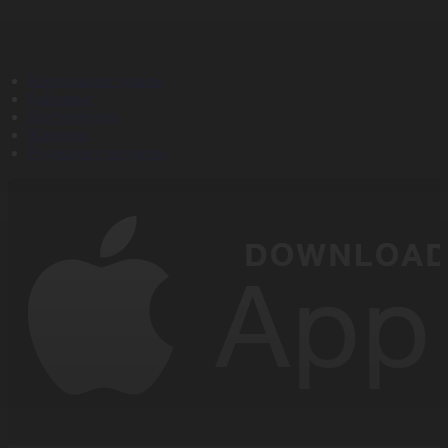
Корпорация туралы
Байланыс
Дистрибуция
Жарнама
Редакция стандарты