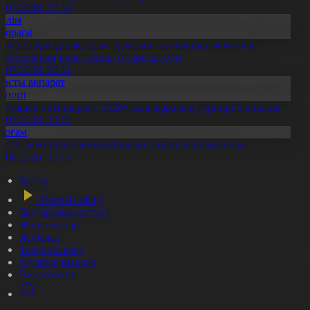
1.07.2026, 17:15
Білім
Aqparat
Тәуелсіздік ұрпақтары» грантын тағайындау жөніндегі
омиссияның қорытынды отырысы өтті
1.07.2026, 20:11
Басты ақпарат
Спорт
Болашақ ойындары – 2026» халықаралық турнирі басталды
0.07.2026, 10:01
Қоғам
ұс еті мен тауық жұмыртқасын өндіру қарқын алды
7.08.2026, 10:05
Басты
Тікелей эфир
Бағдарлама кестесі
Жаңалықтар
Жобалар
Телехикаялар
Мультсериалдар
Видеоархив