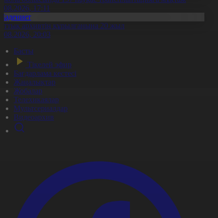
6.08.2026, 17:11
Мәдениет
лттық архивтің құрылғанына 20 жыл
5.08.2026, 20:03
Басты
Тікелей эфир
Бағдарлама кестесі
Жаңалықтар
Жобалар
Телехикаялар
Мультсериалдар
Видеоархив