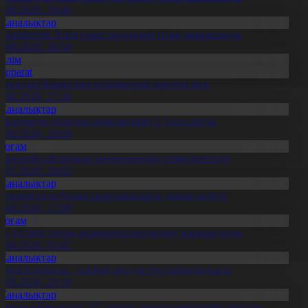
7.08.2026, 19:46
Жаңалықтар
емлекеттік білім грант иегерлері тізімі жарияланды
7.08.2026, 16:50
Білім
Aqparat
апондар Қазақстан өсімдіктерін зерттеп жүр
4.08.2026, 17:30
Жаңалықтар
авлодарда отандық өнім өндірісі 1,5 есе артты
5.08.2026, 20:06
Қоғам
ұрылтай сайлауына үміткерлердің тізімі бекітілді
3.07.2026, 20:03
Жаңалықтар
үпқарағанда балық шаруашылығы дамып келеді
7.08.2026, 17:09
Қоғам
ұс еті мен тауық жұмыртқасын өндіру қарқын алды
7.08.2026, 10:05
Жаңалықтар
ерейлі отбасы – тәрбие мен дәстүр сабақтастығы
7.08.2026, 20:19
Жаңалықтар
қмола облысында 157 науқас трансплантацияға мұқтаж