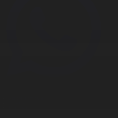
Корпорация туралы
Байланыс
Дистрибуция
Жарнама
Редакция стандарты