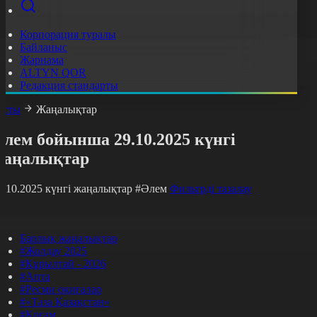
Корпорация туралы
Байланыс
Жарнама
ALTYN QOR
Редакция стандарты
асты
Жаңалықтар
лем бойынша 29.10.2025 күнгі
жаңалықтар
9.10.2025 күнгі жаңалықтар
#Әлем
Фильтрді тазалау
Барлық жаңалықтар
#Жолдау 2025
#Құрылтай - 2026
#Апта
#Ресми оқиғалар
#«Таза Қазақстан»
#Қоғам