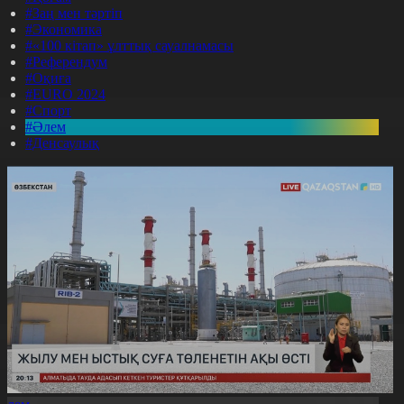
#Заң мен тәртіп
#Экономика
#«100 кітап» ұлттық сауалнамасы
#Референдум
#Оқиға
#EURO 2024
#Спорт
#Әлем
#Денсаулық