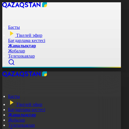
Басты
Тікелей эфир
Бағдарлама кестесі
Жаңалықтар
Жобалар
Телехикаялар
Басты
Тікелей эфир
Бағдарлама кестесі
Жаңалықтар
Жобалар
Телехикаялар