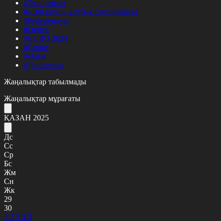
#Экономика
#«100 кітап» ұлттық сауалнамасы
#Референдум
#Оқиға
#EURO 2024
#Спорт
#Әлем
#Денсаулық
Жаңалықтар табылмады
Жаңалықтар мұрағаты
ҚАЗАН 2025
Дс
Сс
Ср
Бс
Жм
Сн
Жк
29
30
1
2
3
4
5