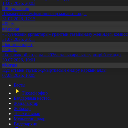
13.07.2026, 20:03
#Жаңалықтар
Шымкентте теміржолшылар марапатталды
31.07.2026, 17:15
#Білім
#Aqparat
«Тәуелсіздік ұрпақтары» грантын тағайындау жөніндегі коми
31.07.2026, 20:11
#Басты ақпарат
#Спорт
«Болашақ ойындары – 2026» халықаралық турнирі басталды
30.07.2026, 10:01
#Қоғам
Құс еті мен тауық жұмыртқасын өндіру қарқын алды
07.08.2026, 10:05
Басты
Тікелей эфир
Бағдарлама кестесі
Жаңалықтар
Жобалар
Телехикаялар
Мультсериалдар
Видеоархив