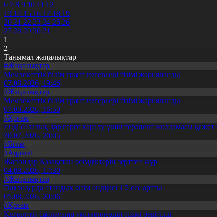
6
7
8
9
10
11
12
13
14
15
16
17
18
19
20
21
22
23
24
25
26
27
28
29
30
31
1
2
Танымал жаңалықтар
#Жаңалықтар
Мемлекеттік білім грант иегерлері тізімі жарияланды
07.08.2026, 19:46
#Жаңалықтар
Мемлекеттік білім грант иегерлері тізімі жарияланды
07.08.2026, 16:50
#Қоғам
Енді салалық дәрігерге қаралу үшін терапевт жолдамасы қажет 
30.07.2026, 20:05
#Білім
#Aqparat
Жапондар Қазақстан өсімдіктерін зерттеп жүр
04.08.2026, 17:30
#Жаңалықтар
Павлодарда отандық өнім өндірісі 1,5 есе артты
05.08.2026, 20:06
#Қоғам
Құрылтай сайлауына үміткерлердің тізімі бекітілді