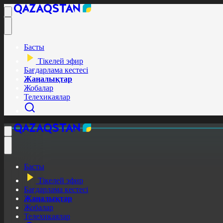
Басты
Тікелей эфир
Бағдарлама кестесі
Жаңалықтар
Жобалар
Телехикаялар
Басты
Тікелей эфир
Бағдарлама кестесі
Жаңалықтар
Жобалар
Телехикаялар