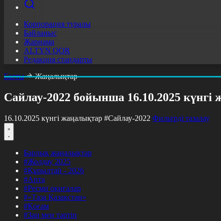
Корпорация туралы
Байланыс
Жарнама
ALTYN QOR
Редакция стандарты
Басты
Жаңалықтар
Сайлау-2022 бойынша 16.10.2025 күнгі
16.10.2025 күнгі жаңалықтар
#Сайлау-2022
Фильтрді тазалау
Барлық жаңалықтар
#Жолдау 2025
#Құрылтай - 2026
#Апта
#Ресми оқиғалар
#«Таза Қазақстан»
#Қоғам
#Заң мен тәртіп