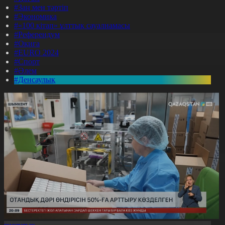
#Заң мен тәртіп
#Экономика
#«100 кітап» ұлттық сауалнамасы
#Референдум
#Оқиға
#EURO 2024
#Спорт
#Әлем
#Денсаулық