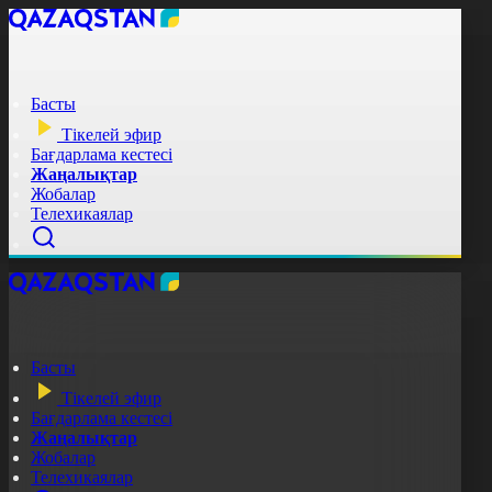
Басты
Тікелей эфир
Бағдарлама кестесі
Жаңалықтар
Жобалар
Телехикаялар
Басты
Тікелей эфир
Бағдарлама кестесі
Жаңалықтар
Жобалар
Телехикаялар