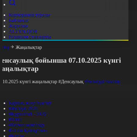
Корпорация туралы
Байланыс
Жарнама
ALTYN QOR
Редакция стандарты
асты
Жаңалықтар
енсаулық бойынша 07.10.2025 күнгі
жаңалықтар
7.10.2025 күнгі жаңалықтар
#Денсаулық
Фильтрді тазалау
Барлық жаңалықтар
#Жолдау 2025
#Құрылтай - 2026
#Апта
#Ресми оқиғалар
#«Таза Қазақстан»
#Қоғам