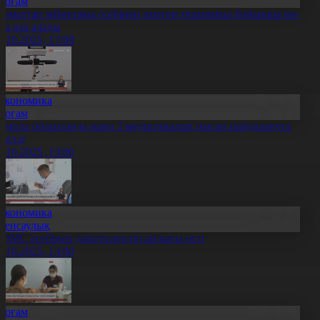
Қоғам
заматтар зейнетақы есебінен протон терапиясы бойынша ем-
ом ала алады
7.10.2025, 17:08
Экономика
Қоғам
қмола облысында жаңа 3 медициналық нысан пайдалануға
ерілді
7.10.2025, 13:06
Экономика
Денсаулық
ӘМС есебімен дәрігерлердің айлығы өсті
7.10.2025, 13:00
Қоғам