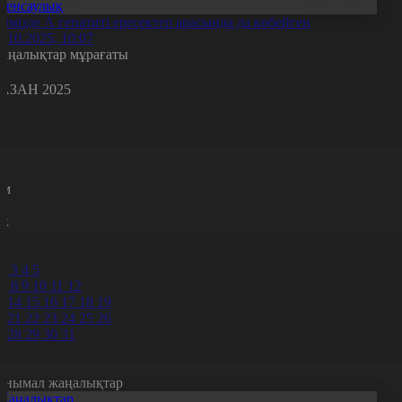
Денсаулық
лімізде А гепатиті ересектер арасында да көбейген
7.10.2025, 10:07
аңалықтар мұрағаты
АЗАН 2025
с
с
р
с
м
н
к
9
0
2
3
4
5
7
8
9
10
11
12
3
14
15
16
17
18
19
0
21
22
23
24
25
26
7
28
29
30
31
анымал жаңалықтар
Жаңалықтар