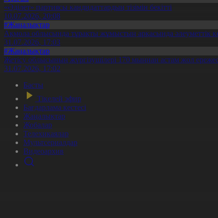
«Әділет» партиясы кандидаттардың тізімін бекітті
10.07.2026, 20:08
#Жаңалықтар
Ақмола облысында тұрақты жұмыстың арқасында әлеуметтік к
31.07.2026, 17:03
#Жаңалықтар
Жетісу облысының жүргізушілері 170 мыңнан астам жол ережес
31.07.2026, 17:02
Басты
Тікелей эфир
Бағдарлама кестесі
Жаңалықтар
Жобалар
Телехикаялар
Мультсериалдар
Видеоархив