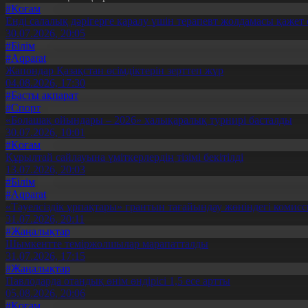
#Қоғам
Енді салалық дәрігерге қаралу үшін терапевт жолдамасы қажет 
30.07.2026, 20:05
#Білім
#Aqparat
Жапондар Қазақстан өсімдіктерін зерттеп жүр
04.08.2026, 17:30
#Басты ақпарат
#Спорт
«Болашақ ойындары – 2026» халықаралық турнирі басталды
30.07.2026, 10:01
#Қоғам
Құрылтай сайлауына үміткерлердің тізімі бекітілді
13.07.2026, 20:03
#Білім
#Aqparat
«Тәуелсіздік ұрпақтары» грантын тағайындау жөніндегі коми
31.07.2026, 20:11
#Жаңалықтар
Шымкентте теміржолшылар марапатталды
31.07.2026, 17:15
#Жаңалықтар
Павлодарда отандық өнім өндірісі 1,5 есе артты
05.08.2026, 20:06
#Қоғам