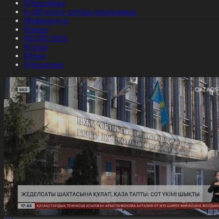
#Экономика
#«100 кітап» ұлттық сауалнамасы
#Референдум
#Оқиға
#EURO 2024
#Спорт
#Әлем
#Денсаулық