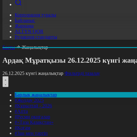
Корпорация туралы
Байланыс
Жарнама
ALTYN QOR
Редакция стандарты
Басты
Жаңалықтар
Ардақ Мұратқызы 26.12.2025 күнгі жа
26.12.2025 күнгі жаңалықтар
Фильтрді тазалау
Барлық жаңалықтар
#Жолдау 2025
#Құрылтай - 2026
#Апта
#Ресми оқиғалар
#«Таза Қазақстан»
#Қоғам
#Заң мен тәртіп