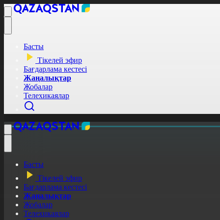
Басты
Тікелей эфир
Бағдарлама кестесі
Жаңалықтар
Жобалар
Телехикаялар
Басты
Тікелей эфир
Бағдарлама кестесі
Жаңалықтар
Жобалар
Телехикаялар