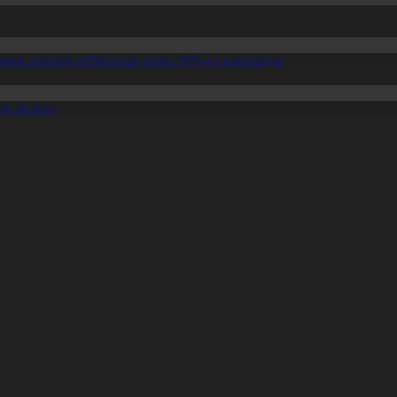
өмек алатын отбасылар саны 50%-ға қысқарды
ін бұзған