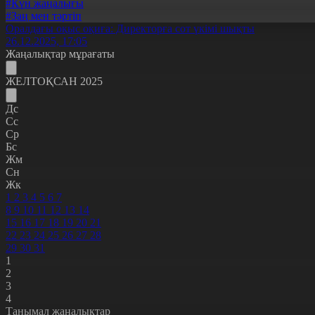
#Күн жаңалығы
#Заң мен тәртіп
Оралдағы оқыс оқиға: Директорға сот үкімі шықты
26.12.2025, 17:05
Жаңалықтар мұрағаты
ЖЕЛТОҚСАН 2025
Дс
Сс
Ср
Бс
Жм
Сн
Жк
1
2
3
4
5
6
7
8
9
10
11
12
13
14
15
16
17
18
19
20
21
22
23
24
25
26
27
28
29
30
31
1
2
3
4
Танымал жаңалықтар