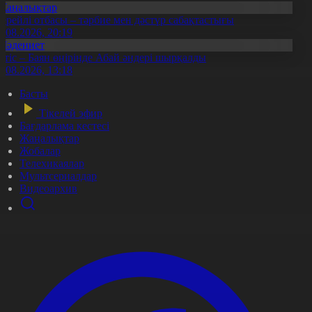
Жаңалықтар
ерейлі отбасы – тәрбие мен дәстүр сабақтастығы
7.08.2026, 20:19
Мәдениет
ртіс – Баян өңірінде Абай әндері шырқалды
0.08.2026, 13:18
Басты
Тікелей эфир
Бағдарлама кестесі
Жаңалықтар
Жобалар
Телехикаялар
Мультсериалдар
Видеоархив