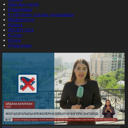
#Заң мен тәртіп
#Экономика
#«100 кітап» ұлттық сауалнамасы
#Референдум
#Оқиға
#EURO 2024
#Спорт
#Әлем
#Денсаулық