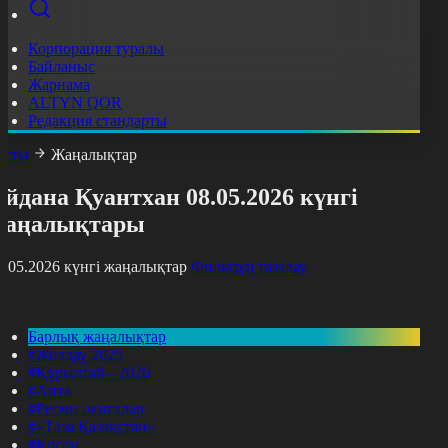
Корпорация туралы
Байланыс
Жарнама
ALTYN QOR
Редакция стандарты
асты
Жаңалықтар
йдана Қуантхан 08.05.2026 күнгі
жаңалықтары
8.05.2026 күнгі жаңалықтар
Фильтрді тазалау
Барлық жаңалықтар
#Жолдау 2025
#Құрылтай - 2026
#Апта
#Ресми оқиғалар
#«Таза Қазақстан»
#Қоғам