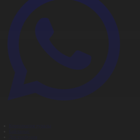
Корпорация туралы
Байланыс
Дистрибуция