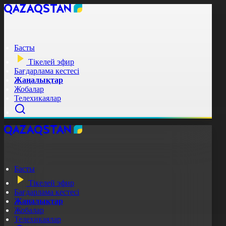
Басты
Тікелей эфир
Бағдарлама кестесі
Жаңалықтар
Жобалар
Телехикаялар
Басты
Тікелей эфир
Бағдарлама кестесі
Жаңалықтар
Жобалар
Телехикаялар