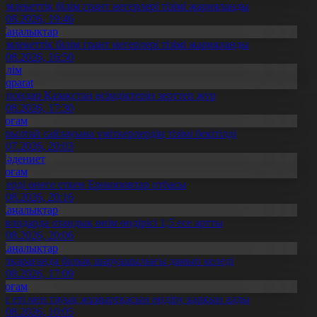
емлекеттік білім грант иегерлері тізімі жарияланды
7.08.2026, 19:46
Жаңалықтар
емлекеттік білім грант иегерлері тізімі жарияланды
7.08.2026, 16:50
Білім
Aqparat
апондар Қазақстан өсімдіктерін зерттеп жүр
4.08.2026, 17:30
Қоғам
ұрылтай сайлауына үміткерлердің тізімі бекітілді
3.07.2026, 20:03
Мәдениет
Қоғам
нерді өнеге еткен Ерниязовтар отбасы
8.08.2026, 20:16
Жаңалықтар
авлодарда отандық өнім өндірісі 1,5 есе артты
5.08.2026, 20:06
Жаңалықтар
үпқарағанда балық шаруашылығы дамып келеді
7.08.2026, 17:09
Қоғам
ұс еті мен тауық жұмыртқасын өндіру қарқын алды
7.08.2026, 10:05