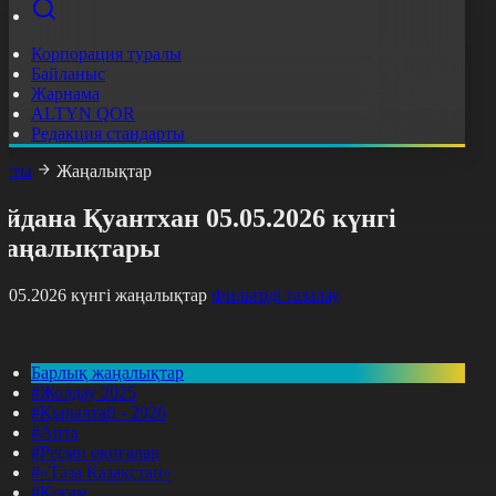
Корпорация туралы
Байланыс
Жарнама
ALTYN QOR
Редакция стандарты
асты
Жаңалықтар
йдана Қуантхан 05.05.2026 күнгі
жаңалықтары
5.05.2026 күнгі жаңалықтар
Фильтрді тазалау
Барлық жаңалықтар
#Жолдау 2025
#Құрылтай - 2026
#Апта
#Ресми оқиғалар
#«Таза Қазақстан»
#Қоғам