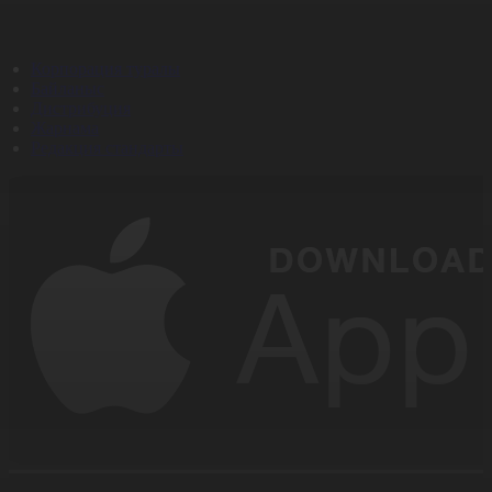
Корпорация туралы
Байланыс
Дистрибуция
Жарнама
Редакция стандарты