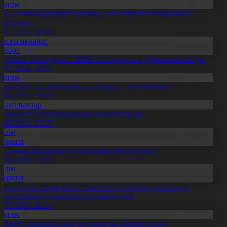
Қоғам
нді салалық дәрігерге қаралу үшін терапевт жолдамасы
ажет емес
0.07.2026, 20:05
Басты ақпарат
Спорт
Болашақ ойындары – 2026» халықаралық турнирі басталды
0.07.2026, 10:01
Қоғам
ұрылтай сайлауына үміткерлердің тізімі бекітілді
3.07.2026, 20:03
Жаңалықтар
ымкентте теміржолшылар марапатталды
1.07.2026, 17:15
Білім
Aqparat
апондар Қазақстан өсімдіктерін зерттеп жүр
4.08.2026, 17:30
Білім
Aqparat
Тәуелсіздік ұрпақтары» грантын тағайындау жөніндегі
омиссияның қорытынды отырысы өтті
1.07.2026, 20:11
Қоғам
Әділет» партиясы кандидаттардың тізімін бекітті