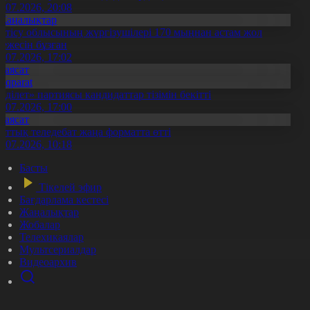
0.07.2026, 20:08
Жаңалықтар
етісу облысының жүргізушілері 170 мыңнан астам жол
режесін бұзған
1.07.2026, 17:02
Саясат
Aqparat
Әділет» партиясы кандидаттар тізімін бекітті
0.07.2026, 17:00
Саясат
лттық теледебат жаңа форматта өтті
0.07.2026, 10:18
Басты
Тікелей эфир
Бағдарлама кестесі
Жаңалықтар
Жобалар
Телехикаялар
Мультсериалдар
Видеоархив