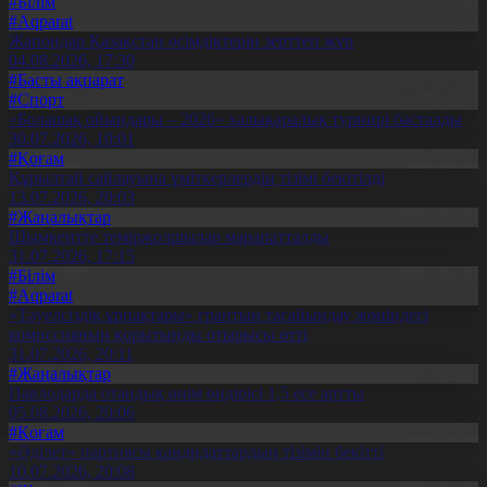
#Білім
#Aqparat
Жапондар Қазақстан өсімдіктерін зерттеп жүр
04.08.2026, 17:30
#Басты ақпарат
#Спорт
«Болашақ ойындары – 2026» халықаралық турнирі басталды
30.07.2026, 10:01
#Қоғам
Құрылтай сайлауына үміткерлердің тізімі бекітілді
13.07.2026, 20:03
#Жаңалықтар
Шымкентте теміржолшылар марапатталды
31.07.2026, 17:15
#Білім
#Aqparat
«Тәуелсіздік ұрпақтары» грантын тағайындау жөніндегі
комиссияның қорытынды отырысы өтті
31.07.2026, 20:11
#Жаңалықтар
Павлодарда отандық өнім өндірісі 1,5 есе артты
05.08.2026, 20:06
#Қоғам
«Әділет» партиясы кандидаттардың тізімін бекітті
10.07.2026, 20:08