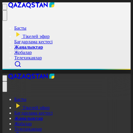
Басты
Тікелей эфир
Бағдарлама кестесі
Жаңалықтар
Жобалар
Телехикаялар
Басты
Тікелей эфир
Бағдарлама кестесі
Жаңалықтар
Жобалар
Телехикаялар