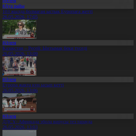
#Әлем
#Ауа райы
103 жылда болмаған ыстық Еуропаға жетті
26.05.2026, 17:05
#Әлем
Қазақстан – Ресей: Ынтымақ беки түседі
26.05.2026, 13:09
#Әлем
Еуропа жақта күн ысып кетті
26.05.2026, 13:06
#Әлем
ДДСҰ: Африкада эбола вирусы тез тарауда
26.05.2026, 13:03