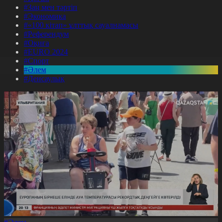
#Заң мен тәртіп
#Экономика
#«100 кітап» ұлттық сауалнамасы
#Референдум
#Оқиға
#EURO 2024
#Спорт
#Әлем
#Денсаулық