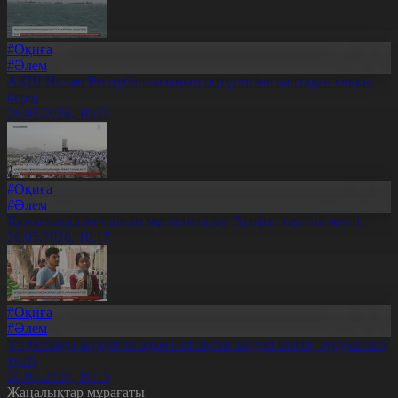
#Оқиға
#Әлем
АҚШ Ислам Республикасының оңтүстігіне қайтадан соққы
берді
26.05.2026, 10:21
#Оқиға
#Әлем
Қажылыққа жиналған мұсылмандар Арафат тауына жетті
26.05.2026, 10:17
#Оқиға
#Әлем
Үндістанда жүздеген адам ыстықтан зардап шегіп, ауруханаға
түсті
26.05.2026, 10:15
Жаңалықтар мұрағаты