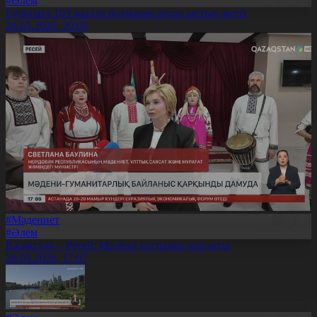
#Әлем
Еуропаға 103 жылда болмаған аптап ыстық жетті
26.05.2026, 20:05
#Мәдениет
#Әлем
Қазақстан – Ресей: Мәдени ынтымақ нығаюда
26.05.2026, 17:07