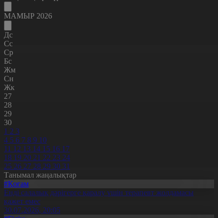
МАМЫР 2026
Дс
Сс
Ср
Бс
Жм
Сн
Жк
27
28
29
30
1
2
3
4
5
6
7
8
9
10
11
12
13
14
15
16
17
18
19
20
21
22
23
24
25
26
27
28
29
30
31
Танымал жаңалықтар
#Қоғам
Енді салалық дәрігерге қаралу үшін терапевт жолдамасы
қажет емес
30.07.2026, 20:05