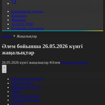
Корпорация туралы
Байланыс
Жарнама
ALTYN QOR
Редакция стандарты
Басты
Жаңалықтар
Әлем бойынша 26.05.2026 күнгі
жаңалықтар
26.05.2026 күнгі жаңалықтар
#Әлем
Фильтрді тазалау
Барлық жаңалықтар
#Жолдау 2025
#Құрылтай - 2026
#Апта
#Ресми оқиғалар
#«Таза Қазақстан»
#Қоғам