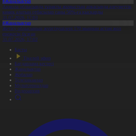
#Жаңалықтар
Ақмола облысында тұрақты жұмыстың арқасында әлеуметтік
көмек алатын отбасылар саны 50%-ға қысқарды
31.07.2026, 17:03
#Жаңалықтар
Жетісу облысының жүргізушілері 170 мыңнан астам жол
ережесін бұзған
31.07.2026, 17:02
Басты
Тікелей эфир
Бағдарлама кестесі
Жаңалықтар
Жобалар
Телехикаялар
Мультсериалдар
Видеоархив