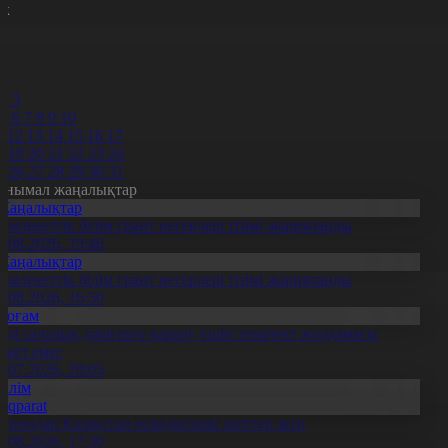
к
7
8
9
0
2
3
5
6
7
8
9
10
1
12
13
14
15
16
17
8
19
20
21
22
23
24
5
26
27
28
29
30
31
анымал жаңалықтар
Жаңалықтар
емлекеттік білім грант иегерлері тізімі жарияланды
7.08.2026, 19:46
Жаңалықтар
емлекеттік білім грант иегерлері тізімі жарияланды
7.08.2026, 16:50
Қоғам
нді салалық дәрігерге қаралу үшін терапевт жолдамасы
ажет емес
0.07.2026, 20:05
Білім
Aqparat
апондар Қазақстан өсімдіктерін зерттеп жүр
4.08.2026, 17:30