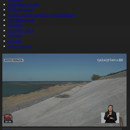
#Заң мен тәртіп
#Экономика
#«100 кітап» ұлттық сауалнамасы
#Референдум
#Оқиға
#EURO 2024
#Спорт
#Әлем
#Денсаулық