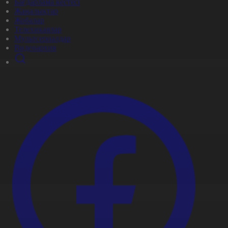
Бағдарлама кестесі
Жаңалықтар
Жобалар
Телехикаялар
Мультсериалдар
Видеоархив