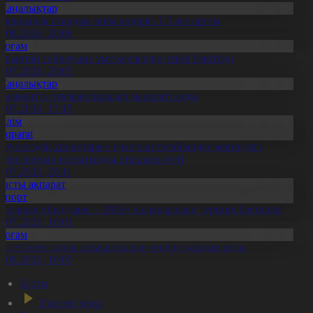
Жаңалықтар
авлодарда отандық өнім өндірісі 1,5 есе артты
5.08.2026, 20:06
Қоғам
ұрылтай сайлауына үміткерлердің тізімі бекітілді
3.07.2026, 20:03
Жаңалықтар
ымкентте теміржолшылар марапатталды
1.07.2026, 17:15
Білім
Aqparat
Тәуелсіздік ұрпақтары» грантын тағайындау жөніндегі
омиссияның қорытынды отырысы өтті
1.07.2026, 20:11
Басты ақпарат
Спорт
Болашақ ойындары – 2026» халықаралық турнирі басталды
0.07.2026, 10:01
Қоғам
ұс еті мен тауық жұмыртқасын өндіру қарқын алды
7.08.2026, 10:05
Басты
Тікелей эфир