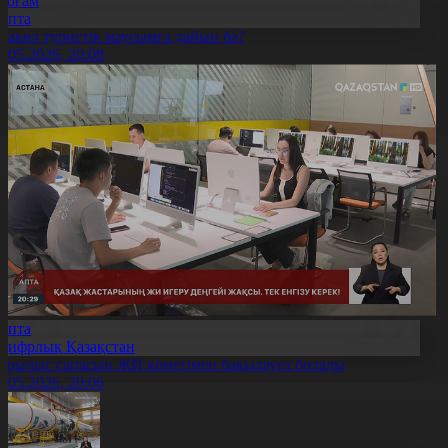
Қоғам
Апта
лакөл туристік маусымға дайын ба?
3.05.2026, 20:08
Апта
Цифрлық Қазақстан
ұрылыс сапасын ЖИ көмегімен бақылауға болады
3.05.2026, 20:06