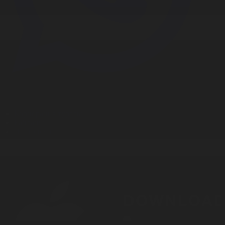
Корпорация туралы
Байланыс
Дистрибуция
Жарнама
Редакция стандарты