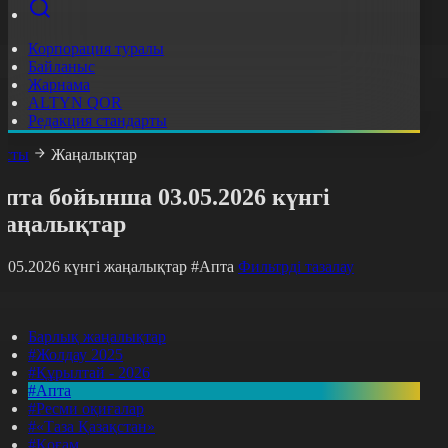
Корпорация туралы
Байланыс
Жарнама
ALTYN QOR
Редакция стандарты
асты
Жаңалықтар
пта бойынша 03.05.2026 күнгі
жаңалықтар
3.05.2026 күнгі жаңалықтар
#Апта
Фильтрді тазалау
Барлық жаңалықтар
#Жолдау 2025
#Құрылтай - 2026
#Апта
#Ресми оқиғалар
#«Таза Қазақстан»
#Қоғам