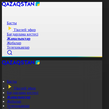
Басты
Тікелей эфир
Бағдарлама кестесі
Жаңалықтар
Жобалар
Телехикаялар
Басты
Тікелей эфир
Бағдарлама кестесі
Жаңалықтар
Жобалар
Телехикаялар