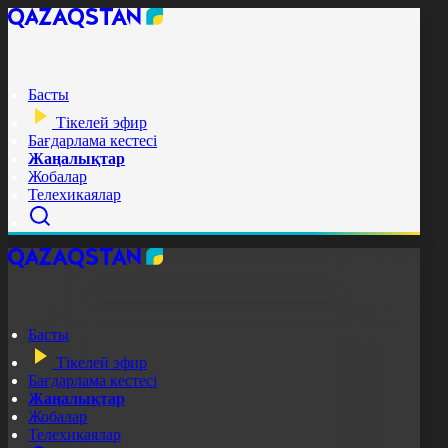
Басты
Тікелей эфир
Бағдарлама кестесі
Жаңалықтар
Жобалар
Телехикаялар
Басты
Тікелей эфир
Бағдарлама кестесі
Жаңалықтар
Жобалар
Телехикаялар