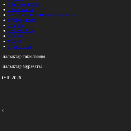
#Заң мен тәртіп
#Экономика
#«100 кітап» ұлттық сауалнамасы
#Референдум
#Оқиға
#EURO 2024
#Спорт
#Әлем
#Денсаулық
аңалықтар табылмады
аңалықтар мұрағаты
ӘУІР 2026
с
с
р
с
м
н
к
0