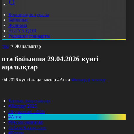
Корпорация туралы
Байланыс
Жарнама
ALTYN QOR
Редакция стандарты
асты
Жаңалықтар
пта бойынша 29.04.2026 күнгі
жаңалықтар
9.04.2026 күнгі жаңалықтар
#Апта
Фильтрді тазалау
Барлық жаңалықтар
#Жолдау 2025
#Құрылтай - 2026
#Апта
#Ресми оқиғалар
#«Таза Қазақстан»
#Қоғам