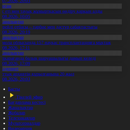
3.07.2026, 20:03
Қоғам
ұс еті мен тауық жұмыртқасын өндіру қарқын алды
7.08.2026, 10:05
Жаңалықтар
ерейлі отбасы – тәрбие мен дәстүр сабақтастығы
7.08.2026, 20:19
Жаңалықтар
қмола облысында 157 науқас трансплантацияға мұқтаж
6.08.2026, 17:11
Жаңалықтар
үпқарағанда балық шаруашылығы дамып келеді
7.08.2026, 17:09
Мәдениет
лттық архивтің құрылғанына 20 жыл
5.08.2026, 20:03
Басты
Тікелей эфир
Бағдарлама кестесі
Жаңалықтар
Жобалар
Телехикаялар
Мультсериалдар
Видеоархив