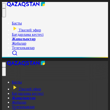
Басты
Тікелей эфир
Бағдарлама кестесі
Жаңалықтар
Жобалар
Телехикаялар
Басты
Тікелей эфир
Бағдарлама кестесі
Жаңалықтар
Жобалар
Телехикаялар