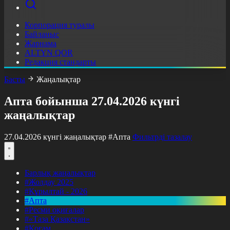
Корпорация туралы
Байланыс
Жарнама
ALTYN QOR
Редакция стандарты
Басты
Жаңалықтар
Апта бойынша 27.04.2026 күнгі
жаңалықтар
27.04.2026 күнгі жаңалықтар
#Апта
Фильтрді тазалау
Барлық жаңалықтар
#Жолдау 2025
#Құрылтай - 2026
#Апта
#Ресми оқиғалар
#«Таза Қазақстан»
#Қоғам