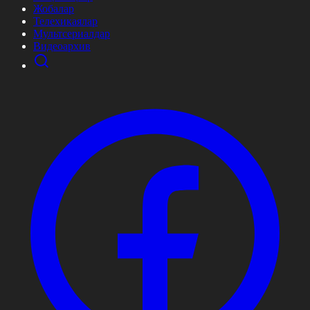
Жобалар
Телехикаялар
Мультсериалдар
Видеоархив