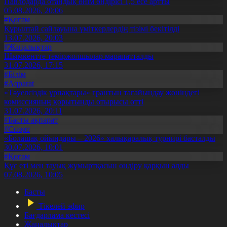
Павлодарда отандық өнім өндірісі 1,5 есе артты
05.08.2026, 20:06
#Қоғам
Құрылтай сайлауына үміткерлердің тізімі бекітілді
13.07.2026, 20:03
#Жаңалықтар
Шымкентте теміржолшылар марапатталды
31.07.2026, 17:15
#Білім
#Aqparat
«Тәуелсіздік ұрпақтары» грантын тағайындау жөніндегі
комиссияның қорытынды отырысы өтті
31.07.2026, 20:11
#Басты ақпарат
#Спорт
«Болашақ ойындары – 2026» халықаралық турнирі басталды
30.07.2026, 10:01
#Қоғам
Құс еті мен тауық жұмыртқасын өндіру қарқын алды
07.08.2026, 10:05
Басты
Тікелей эфир
Бағдарлама кестесі
Жаңалықтар