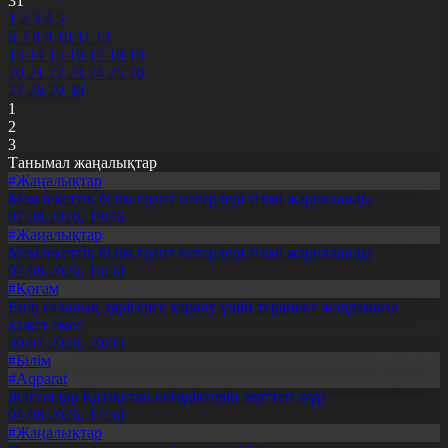
31
1
2
3
4
5
6
7
8
9
10
11
12
13
14
15
16
17
18
19
20
21
22
23
24
25
26
27
28
29
30
1
2
3
Танымал жаңалықтар
#Жаңалықтар
Мемлекеттік білім грант иегерлері тізімі жарияланды
07.08.2026, 19:46
#Жаңалықтар
Мемлекеттік білім грант иегерлері тізімі жарияланды
07.08.2026, 16:50
#Қоғам
Енді салалық дәрігерге қаралу үшін терапевт жолдамасы
қажет емес
30.07.2026, 20:05
#Білім
#Aqparat
Жапондар Қазақстан өсімдіктерін зерттеп жүр
04.08.2026, 17:30
#Жаңалықтар