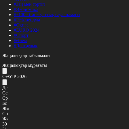
#Заң мен тәртіп
#Экономика
#«100 кітап» ұлттық сауалнамасы
#Референдум
#Оқиға
#EURO 2024
#Спорт
#Әлем
#Денсаулық
Жаңалықтар табылмады
Жаңалықтар мұрағаты
СӘУІР 2026
Дс
Сс
Ср
Бс
Жм
Сн
Жк
30