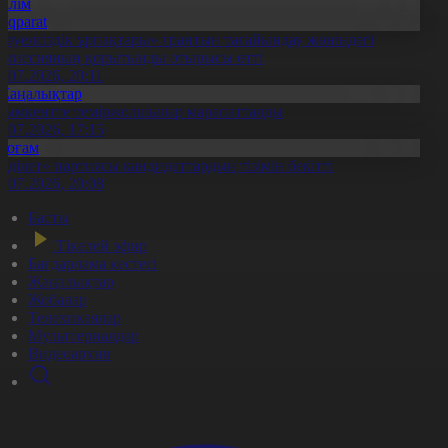
Білім
Aqparat
Тәуелсіздік ұрпақтары» грантын тағайындау жөніндегі
омиссияның қорытынды отырысы өтті
1.07.2026, 20:11
Жаңалықтар
ымкентте теміржолшылар марапатталды
1.07.2026, 17:15
Қоғам
Әділет» партиясы кандидаттардың тізімін бекітті
0.07.2026, 20:08
Басты
Тікелей эфир
Бағдарлама кестесі
Жаңалықтар
Жобалар
Телехикаялар
Мультсериалдар
Видеоархив