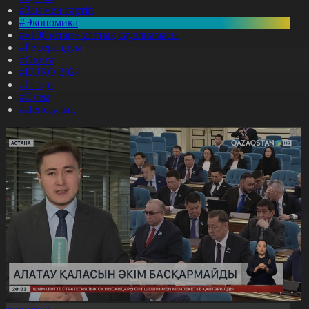
#Заң мен тәртіп
#Экономика
#«100 кітап» ұлттық сауалнамасы
#Референдум
#Оқиға
#EURO 2024
#Спорт
#Әлем
#Денсаулық