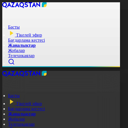
Басты
Тікелей эфир
Бағдарлама кестесі
Жаңалықтар
Жобалар
Телехикаялар
Басты
Тікелей эфир
Бағдарлама кестесі
Жаңалықтар
Жобалар
Телехикаялар