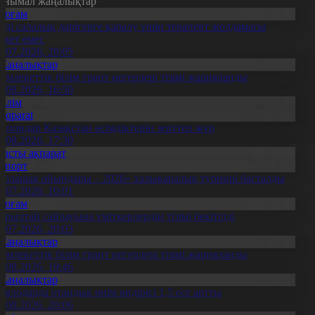
анымал жаңалықтар
Қоғам
нді салалық дәрігерге қаралу үшін терапевт жолдамасы
ажет емес
0.07.2026, 20:05
Жаңалықтар
емлекеттік білім грант иегерлері тізімі жарияланды
7.08.2026, 16:50
Білім
Aqparat
апондар Қазақстан өсімдіктерін зерттеп жүр
4.08.2026, 17:30
Басты ақпарат
Спорт
Болашақ ойындары – 2026» халықаралық турнирі басталды
0.07.2026, 10:01
Қоғам
ұрылтай сайлауына үміткерлердің тізімі бекітілді
3.07.2026, 20:03
Жаңалықтар
емлекеттік білім грант иегерлері тізімі жарияланды
7.08.2026, 19:46
Жаңалықтар
авлодарда отандық өнім өндірісі 1,5 есе артты
5.08.2026, 20:06