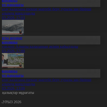
Экономика
Күн жаңалығы
латау қаласына ерекше мәртебе беру туралы заң бірінші
қылымда мақұлданды
0.03.2026, 17:03
Басты ақпарат
Экономика
резидент Алматы қаласының әкімін қабылдады
0.03.2026, 17:00
Экономика
Күн жаңалығы
латау қаласына ерекше мәртебе беру туралы заң бірінші
қылымда мақұлданды
0.03.2026, 13:00
аңалықтар мұрағаты
АУРЫЗ 2026