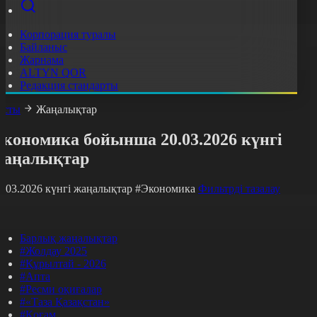
Корпорация туралы
Байланыс
Жарнама
ALTYN QOR
Редакция стандарты
асты
Жаңалықтар
Экономика бойынша 20.03.2026 күнгі
жаңалықтар
0.03.2026 күнгі жаңалықтар
#Экономика
Фильтрді тазалау
Барлық жаңалықтар
#Жолдау 2025
#Құрылтай - 2026
#Апта
#Ресми оқиғалар
#«Таза Қазақстан»
#Қоғам