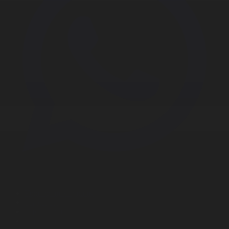
Корпорация туралы
Байланыс
Дистрибуция
Жарнама