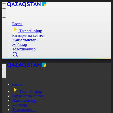
Басты
Тікелей эфир
Бағдарлама кестесі
Жаңалықтар
Жобалар
Телехикаялар
Басты
Тікелей эфир
Бағдарлама кестесі
Жаңалықтар
Жобалар
Телехикаялар