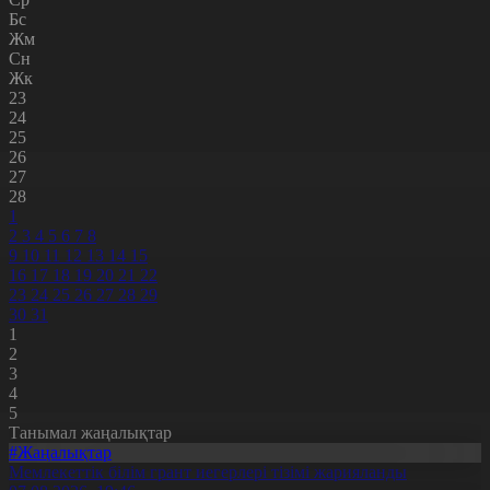
Бс
Жм
Сн
Жк
23
24
25
26
27
28
1
2
3
4
5
6
7
8
9
10
11
12
13
14
15
16
17
18
19
20
21
22
23
24
25
26
27
28
29
30
31
1
2
3
4
5
Танымал жаңалықтар
#Жаңалықтар
Мемлекеттік білім грант иегерлері тізімі жарияланды