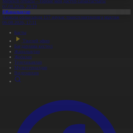
Мерейлі отбасы – тәрбие мен дәстүр сабақтастығы
07.08.2026, 20:19
#Жаңалықтар
Ақмола облысында 157 науқас трансплантацияға мұқтаж
06.08.2026, 17:11
Басты
Тікелей эфир
Бағдарлама кестесі
Жаңалықтар
Жобалар
Телехикаялар
Мультсериалдар
Видеоархив