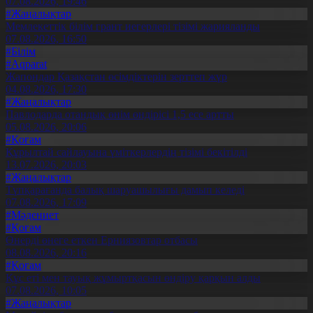
07.08.2026, 19:46
#Жаңалықтар
Мемлекеттік білім грант иегерлері тізімі жарияланды
07.08.2026, 16:50
#Білім
#Aqparat
Жапондар Қазақстан өсімдіктерін зерттеп жүр
04.08.2026, 17:30
#Жаңалықтар
Павлодарда отандық өнім өндірісі 1,5 есе артты
05.08.2026, 20:06
#Қоғам
Құрылтай сайлауына үміткерлердің тізімі бекітілді
13.07.2026, 20:03
#Жаңалықтар
Түпқарағанда балық шаруашылығы дамып келеді
07.08.2026, 17:09
#Мәдениет
#Қоғам
Өнерді өнеге еткен Ерниязовтар отбасы
08.08.2026, 20:16
#Қоғам
Құс еті мен тауық жұмыртқасын өндіру қарқын алды
07.08.2026, 10:05
#Жаңалықтар