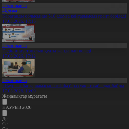
#Экономика
#Қоғам
Қарағанды облысында 510 адамға қайтарымсыз грант беріледі
17.03.2026, 17:15
#Экономика
Елдің индустриялық қуаты жанданып келеді
17.03.2026, 17:12
#Экономика
«Наурыз» бағдарламасына өтінім біраз уақыт қабылданбайды
17.03.2026, 13:09
Жаңалықтар мұрағаты
НАУРЫЗ 2026
Дс
Сс
Ср