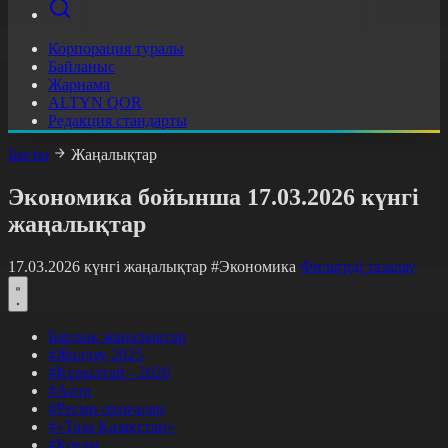
Корпорация туралы
Байланыс
Жарнама
ALTYN QOR
Редакция стандарты
Басты
Жаңалықтар
Экономика бойынша 17.03.2026 күнгі
жаңалықтар
17.03.2026 күнгі жаңалықтар
#Экономика
Фильтрді тазалау
Барлық жаңалықтар
#Жолдау 2025
#Құрылтай - 2026
#Апта
#Ресми оқиғалар
#«Таза Қазақстан»
#Қоғам