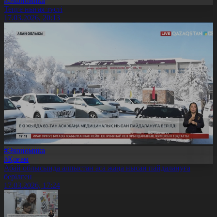
#Экономика
Теңге нығая түсті
17.03.2026, 20:13
#Экономика
#Қоғам
Абай облысында алпыстан аса жаңа нысан пайдалануға
берілген
17.03.2026, 17:24