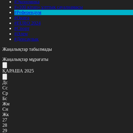
#Экономика
#«100 кітап» ұлттық сауалнамасы
#Референдум
#Оқиға
#EURO 2024
#Спорт
#Әлем
#Денсаулық
Жаңалықтар табылмады
Жаңалықтар мұрағаты
ҚАРАША 2025
Дс
Сс
Ср
Бс
Жм
Сн
Жк
27
28
29