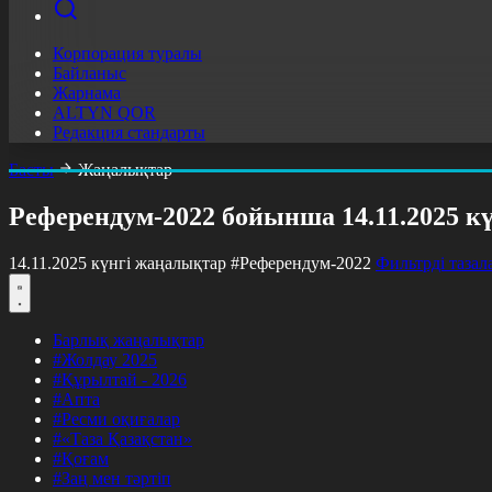
Корпорация туралы
Байланыс
Жарнама
ALTYN QOR
Редакция стандарты
Басты
Жаңалықтар
Референдум-2022 бойынша 14.11.2025 к
14.11.2025 күнгі жаңалықтар
#Референдум-2022
Фильтрді тазал
Барлық жаңалықтар
#Жолдау 2025
#Құрылтай - 2026
#Апта
#Ресми оқиғалар
#«Таза Қазақстан»
#Қоғам
#Заң мен тәртіп