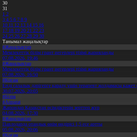
30
31
1
2
3
4
5
6
7
8
9
10
11
12
13
14
15
16
17
18
19
20
21
22
23
24
25
26
27
28
29
30
Танымал жаңалықтар
#Жаңалықтар
Мемлекеттік білім грант иегерлері тізімі жарияланды
07.08.2026, 19:46
#Жаңалықтар
Мемлекеттік білім грант иегерлері тізімі жарияланды
07.08.2026, 16:50
#Қоғам
Енді салалық дәрігерге қаралу үшін терапевт жолдамасы қажет 
30.07.2026, 20:05
#Білім
#Aqparat
Жапондар Қазақстан өсімдіктерін зерттеп жүр
04.08.2026, 17:30
#Жаңалықтар
Павлодарда отандық өнім өндірісі 1,5 есе артты
05.08.2026, 20:06
#Қоғам