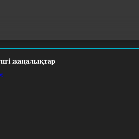
үнгі жаңалықтар
ау