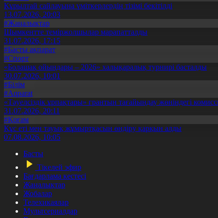
Құрылтай сайлауына үміткерлердің тізімі бекітілді
13.07.2026, 20:03
#Жаңалықтар
Шымкентте теміржолшылар марапатталды
31.07.2026, 17:15
#Басты ақпарат
#Спорт
«Болашақ ойындары – 2026» халықаралық турнирі басталды
30.07.2026, 10:01
#Білім
#Aqparat
«Тәуелсіздік ұрпақтары» грантын тағайындау жөніндегі коми
31.07.2026, 20:11
#Қоғам
Құс еті мен тауық жұмыртқасын өндіру қарқын алды
07.08.2026, 10:05
Басты
Тікелей эфир
Бағдарлама кестесі
Жаңалықтар
Жобалар
Телехикаялар
Мультсериалдар