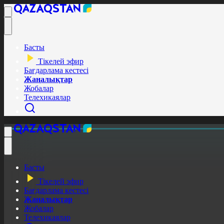
Басты
Тікелей эфир
Бағдарлама кестесі
Жаңалықтар
Жобалар
Телехикаялар
Басты
Тікелей эфир
Бағдарлама кестесі
Жаңалықтар
Жобалар
Телехикаялар