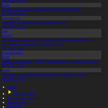
5.08.2026, 20:06
Қоғам
ұрылтай сайлауына үміткерлердің тізімі бекітілді
3.07.2026, 20:03
Жаңалықтар
ымкентте теміржолшылар марапатталды
1.07.2026, 17:15
Білім
Aqparat
Тәуелсіздік ұрпақтары» грантын тағайындау жөніндегі
омиссияның қорытынды отырысы өтті
1.07.2026, 20:11
Басты ақпарат
Спорт
Болашақ ойындары – 2026» халықаралық турнирі басталды
0.07.2026, 10:01
Қоғам
ұс еті мен тауық жұмыртқасын өндіру қарқын алды
7.08.2026, 10:05
Басты
Тікелей эфир
Бағдарлама кестесі
Жаңалықтар
Жобалар