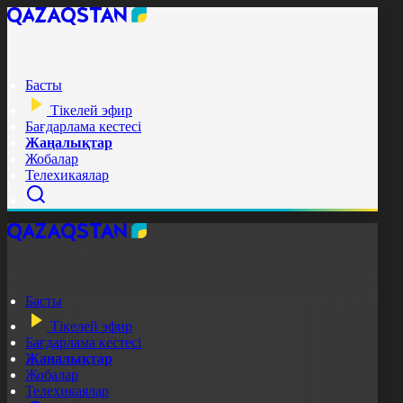
Басты
Тікелей эфир
Бағдарлама кестесі
Жаңалықтар
Жобалар
Телехикаялар
Басты
Тікелей эфир
Бағдарлама кестесі
Жаңалықтар
Жобалар
Телехикаялар