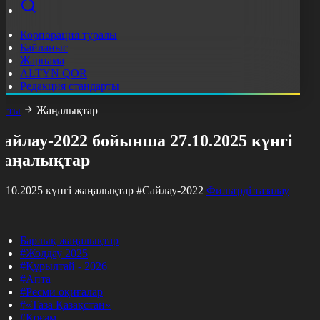
Корпорация туралы
Байланыс
Жарнама
ALTYN QOR
Редакция стандарты
асты
Жаңалықтар
айлау-2022 бойынша 27.10.2025 күнгі
жаңалықтар
7.10.2025 күнгі жаңалықтар
#Сайлау-2022
Фильтрді тазалау
Барлық жаңалықтар
#Жолдау 2025
#Құрылтай - 2026
#Апта
#Ресми оқиғалар
#«Таза Қазақстан»
#Қоғам