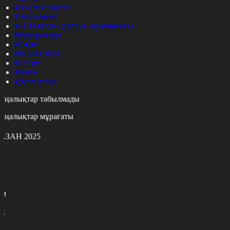
#Заң мен тәртіп
#Экономика
#«100 кітап» ұлттық сауалнамасы
#Референдум
#Оқиға
#EURO 2024
#Спорт
#Әлем
#Денсаулық
аңалықтар табылмады
аңалықтар мұрағаты
АЗАН 2025
с
с
р
с
м
н
к
9