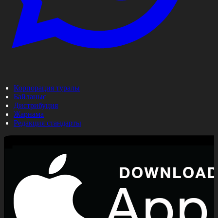
Корпорация туралы
Байланыс
Дистрибуция
Жарнама
Редакция стандарты