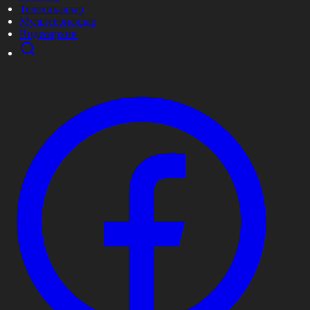
Телехикаялар
Мультсериалдар
Видеоархив