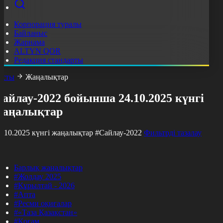
Корпорация туралы
Байланыс
Жарнама
ALTYN QOR
Редакция стандарты
асты
Жаңалықтар
айлау-2022 бойынша 24.10.2025 күнгі
жаңалықтар
4.10.2025 күнгі жаңалықтар
#Сайлау-2022
Фильтрді тазалау
Барлық жаңалықтар
#Жолдау 2025
#Құрылтай - 2026
#Апта
#Ресми оқиғалар
#«Таза Қазақстан»
#Қоғам