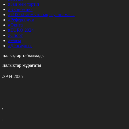
#Заң мен тәртіп
#Экономика
#«100 кітап» ұлттық сауалнамасы
#Референдум
#Оқиға
#EURO 2024
#Спорт
#Әлем
#Денсаулық
аңалықтар табылмады
аңалықтар мұрағаты
АЗАН 2025
с
с
р
с
м
н
к
9