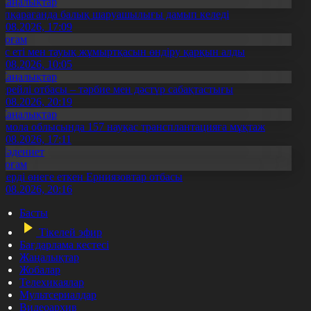
Жаңалықтар
үпқарағанда балық шаруашылығы дамып келеді
7.08.2026, 17:09
Қоғам
ұс еті мен тауық жұмыртқасын өндіру қарқын алды
7.08.2026, 10:05
Жаңалықтар
ерейлі отбасы – тәрбие мен дәстүр сабақтастығы
7.08.2026, 20:19
Жаңалықтар
қмола облысында 157 науқас трансплантацияға мұқтаж
6.08.2026, 17:11
Мәдениет
Қоғам
нерді өнеге еткен Ерниязовтар отбасы
8.08.2026, 20:16
Басты
Тікелей эфир
Бағдарлама кестесі
Жаңалықтар
Жобалар
Телехикаялар
Мультсериалдар
Видеоархив