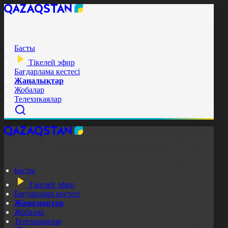
Басты
Тікелей эфир
Бағдарлама кестесі
Жаңалықтар
Жобалар
Телехикаялар
Басты
Тікелей эфир
Бағдарлама кестесі
Жаңалықтар
Жобалар
Телехикаялар