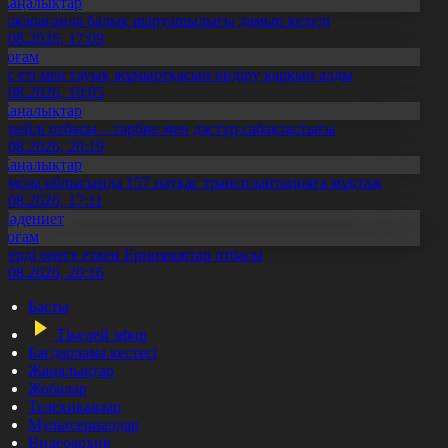
Жаңалықтар
үпқарағанда балық шаруашылығы дамып келеді
7.08.2026, 17:09
Қоғам
ұс еті мен тауық жұмыртқасын өндіру қарқын алды
7.08.2026, 10:05
Жаңалықтар
ерейлі отбасы – тәрбие мен дәстүр сабақтастығы
7.08.2026, 20:19
Жаңалықтар
қмола облысында 157 науқас трансплантацияға мұқтаж
6.08.2026, 17:11
Мәдениет
Қоғам
нерді өнеге еткен Ерниязовтар отбасы
8.08.2026, 20:16
Басты
Тікелей эфир
Бағдарлама кестесі
Жаңалықтар
Жобалар
Телехикаялар
Мультсериалдар
Видеоархив