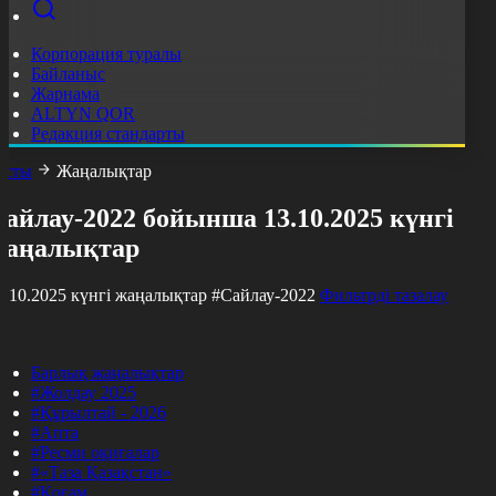
Корпорация туралы
Байланыс
Жарнама
ALTYN QOR
Редакция стандарты
асты
Жаңалықтар
айлау-2022 бойынша 13.10.2025 күнгі
жаңалықтар
3.10.2025 күнгі жаңалықтар
#Сайлау-2022
Фильтрді тазалау
Барлық жаңалықтар
#Жолдау 2025
#Құрылтай - 2026
#Апта
#Ресми оқиғалар
#«Таза Қазақстан»
#Қоғам