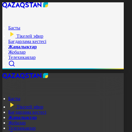
Басты
Тікелей эфир
Бағдарлама кестесі
Жаңалықтар
Жобалар
Телехикаялар
Басты
Тікелей эфир
Бағдарлама кестесі
Жаңалықтар
Жобалар
Телехикаялар