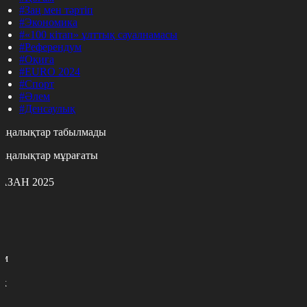
#Заң мен тәртіп
#Экономика
#«100 кітап» ұлттық сауалнамасы
#Референдум
#Оқиға
#EURO 2024
#Спорт
#Әлем
#Денсаулық
аңалықтар табылмады
аңалықтар мұрағаты
АЗАН 2025
с
с
р
с
м
н
к
9