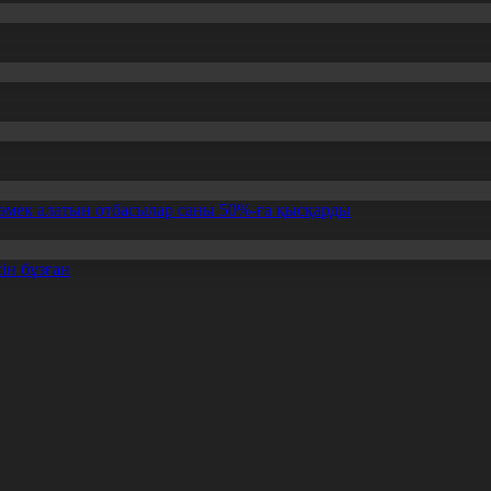
өмек алатын отбасылар саны 50%-ға қысқарды
ін бұзған