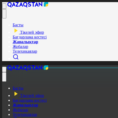
Басты
Тікелей эфир
Бағдарлама кестесі
Жаңалықтар
Жобалар
Телехикаялар
Басты
Тікелей эфир
Бағдарлама кестесі
Жаңалықтар
Жобалар
Телехикаялар