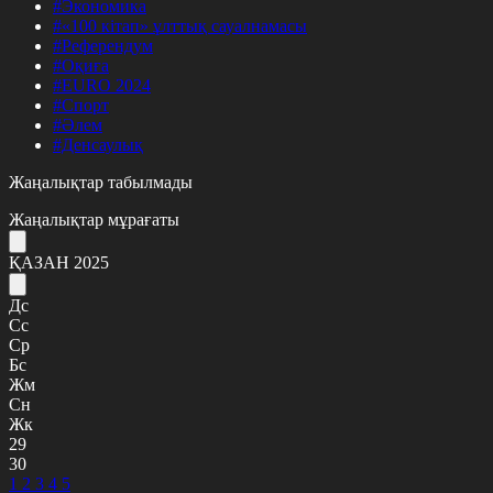
#Экономика
#«100 кітап» ұлттық сауалнамасы
#Референдум
#Оқиға
#EURO 2024
#Спорт
#Әлем
#Денсаулық
Жаңалықтар табылмады
Жаңалықтар мұрағаты
ҚАЗАН 2025
Дс
Сс
Ср
Бс
Жм
Сн
Жк
29
30
1
2
3
4
5