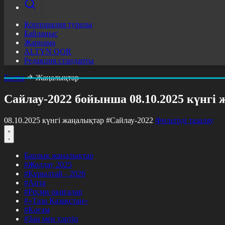
Корпорация туралы
Байланыс
Жарнама
ALTYN QOR
Редакция стандарты
Басты
Жаңалықтар
Сайлау-2022 бойынша 08.10.2025 күнгі
08.10.2025 күнгі жаңалықтар
#Сайлау-2022
Фильтрді тазалау
Барлық жаңалықтар
#Жолдау 2025
#Құрылтай - 2026
#Апта
#Ресми оқиғалар
#«Таза Қазақстан»
#Қоғам
#Заң мен тәртіп