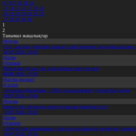
6
7
8
9
10
11
12
13
14
15
16
17
18
19
20
21
22
23
24
25
26
27
28
29
30
31
1
2
Танымал жаңалықтар
#Қоғам
Енді салалық дәрігерге қаралу үшін терапевт жолдамасы қажет 
30.07.2026, 20:05
#Білім
#Aqparat
Жапондар Қазақстан өсімдіктерін зерттеп жүр
04.08.2026, 17:30
#Басты ақпарат
#Спорт
«Болашақ ойындары – 2026» халықаралық турнирі басталды
30.07.2026, 10:01
#Қоғам
Құрылтай сайлауына үміткерлердің тізімі бекітілді
13.07.2026, 20:03
#Білім
#Aqparat
«Тәуелсіздік ұрпақтары» грантын тағайындау жөніндегі коми
31.07.2026, 20:11