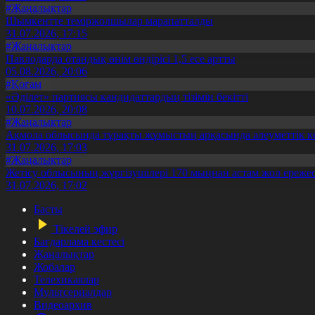
#Жаңалықтар
Шымкентте теміржолшылар марапатталды
31.07.2026, 17:15
#Жаңалықтар
Павлодарда отандық өнім өндірісі 1,5 есе артты
05.08.2026, 20:06
#Қоғам
«Әділет» партиясы кандидаттардың тізімін бекітті
10.07.2026, 20:08
#Жаңалықтар
Ақмола облысында тұрақты жұмыстың арқасында әлеуметтік к
31.07.2026, 17:03
#Жаңалықтар
Жетісу облысының жүргізушілері 170 мыңнан астам жол ережес
31.07.2026, 17:02
Басты
Тікелей эфир
Бағдарлама кестесі
Жаңалықтар
Жобалар
Телехикаялар
Мультсериалдар
Видеоархив