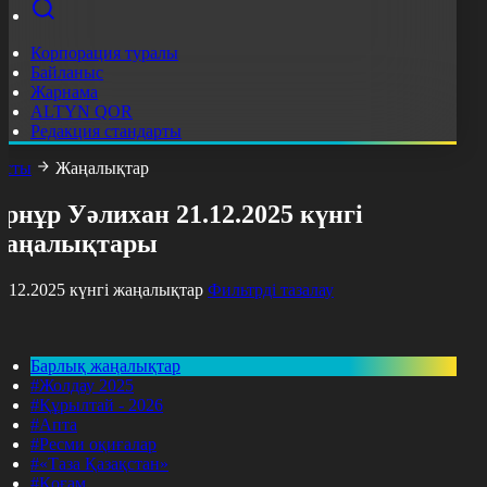
Корпорация туралы
Байланыс
Жарнама
ALTYN QOR
Редакция стандарты
асты
Жаңалықтар
рнұр Уәлихан 21.12.2025 күнгі
жаңалықтары
1.12.2025 күнгі жаңалықтар
Фильтрді тазалау
Барлық жаңалықтар
#Жолдау 2025
#Құрылтай - 2026
#Апта
#Ресми оқиғалар
#«Таза Қазақстан»
#Қоғам