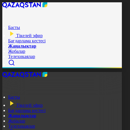
Басты
Тікелей эфир
Бағдарлама кестесі
Жаңалықтар
Жобалар
Телехикаялар
Басты
Тікелей эфир
Бағдарлама кестесі
Жаңалықтар
Жобалар
Телехикаялар