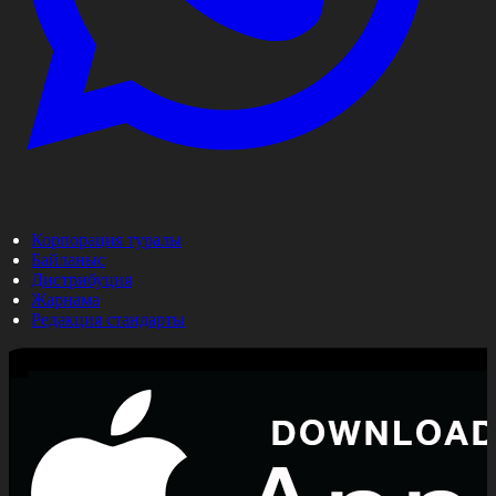
Корпорация туралы
Байланыс
Дистрибуция
Жарнама
Редакция стандарты