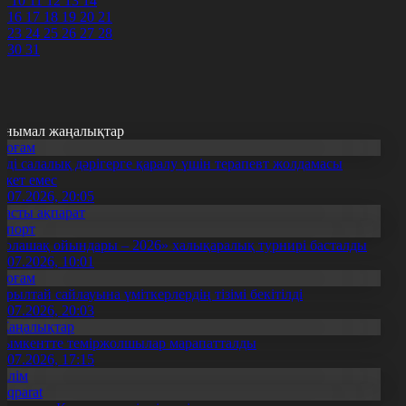
9
10
11
12
13
14
5
16
17
18
19
20
21
2
23
24
25
26
27
28
9
30
31
анымал жаңалықтар
Қоғам
нді салалық дәрігерге қаралу үшін терапевт жолдамасы
ажет емес
0.07.2026, 20:05
Басты ақпарат
Спорт
Болашақ ойындары – 2026» халықаралық турнирі басталды
0.07.2026, 10:01
Қоғам
ұрылтай сайлауына үміткерлердің тізімі бекітілді
3.07.2026, 20:03
Жаңалықтар
ымкентте теміржолшылар марапатталды
1.07.2026, 17:15
Білім
Aqparat