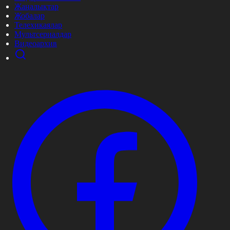
Жаңалықтар
Жобалар
Телехикаялар
Мультсериалдар
Видеоархив