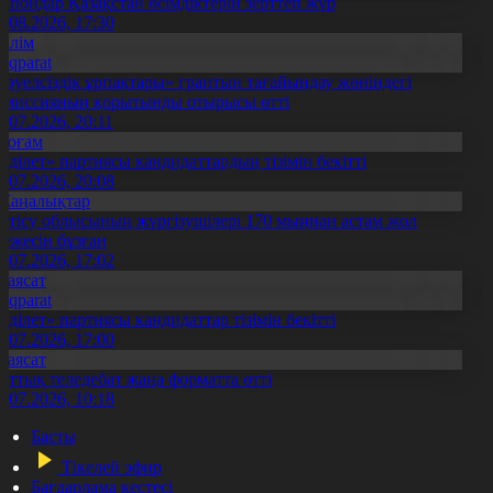
апондар Қазақстан өсімдіктерін зерттеп жүр
4.08.2026, 17:30
Білім
Aqparat
Тәуелсіздік ұрпақтары» грантын тағайындау жөніндегі
омиссияның қорытынды отырысы өтті
1.07.2026, 20:11
Қоғам
Әділет» партиясы кандидаттардың тізімін бекітті
0.07.2026, 20:08
Жаңалықтар
етісу облысының жүргізушілері 170 мыңнан астам жол
режесін бұзған
1.07.2026, 17:02
Саясат
Aqparat
Әділет» партиясы кандидаттар тізімін бекітті
0.07.2026, 17:00
Саясат
лттық теледебат жаңа форматта өтті
0.07.2026, 10:18
Басты
Тікелей эфир
Бағдарлама кестесі