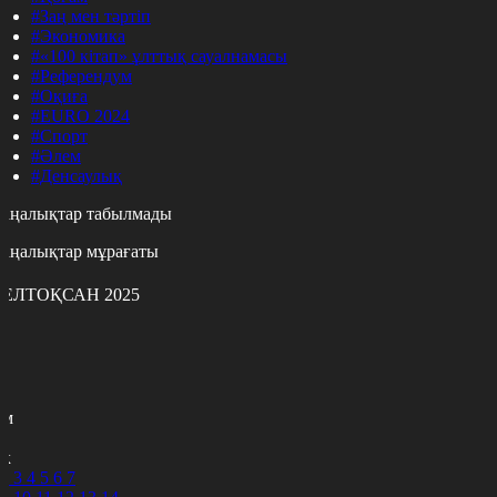
#Заң мен тәртіп
#Экономика
#«100 кітап» ұлттық сауалнамасы
#Референдум
#Оқиға
#EURO 2024
#Спорт
#Әлем
#Денсаулық
аңалықтар табылмады
аңалықтар мұрағаты
ЕЛТОҚСАН 2025
с
с
р
с
м
н
к
2
3
4
5
6
7