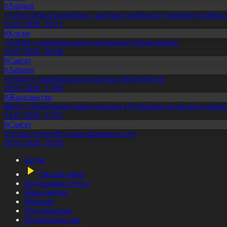
#Aqparat
«Тәуелсіздік ұрпақтары» грантын тағайындау жөніндегі коми
31.07.2026, 20:11
#Қоғам
«Әділет» партиясы кандидаттардың тізімін бекітті
10.07.2026, 20:08
#Саясат
#Aqparat
«Әділет» партиясы кандидаттар тізімін бекітті
10.07.2026, 17:00
#Жаңалықтар
Жетісу облысының жүргізушілері 170 мыңнан астам жол ережес
31.07.2026, 17:02
#Саясат
Ұлттық теледебат жаңа форматта өтті
30.07.2026, 10:18
Басты
Тікелей эфир
Бағдарлама кестесі
Жаңалықтар
Жобалар
Телехикаялар
Мультсериалдар