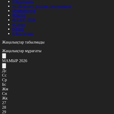
#Экономика
#«100 кітап» ұлттық сауалнамасы
#Референдум
#Оқиға
#EURO 2024
#Спорт
#Әлем
#Денсаулық
Жаңалықтар табылмады
Жаңалықтар мұрағаты
МАМЫР 2026
Дс
Сс
Ср
Бс
Жм
Сн
Жк
27
28
29