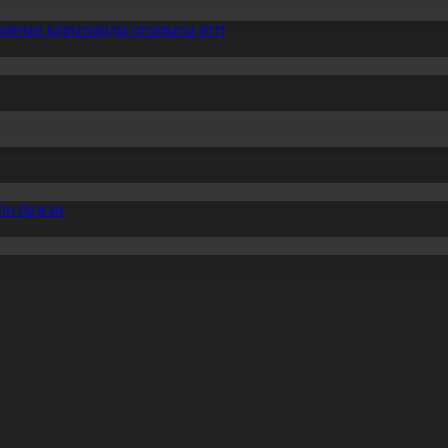
ссияның қорытынды отырысы өтті
ін бұзған