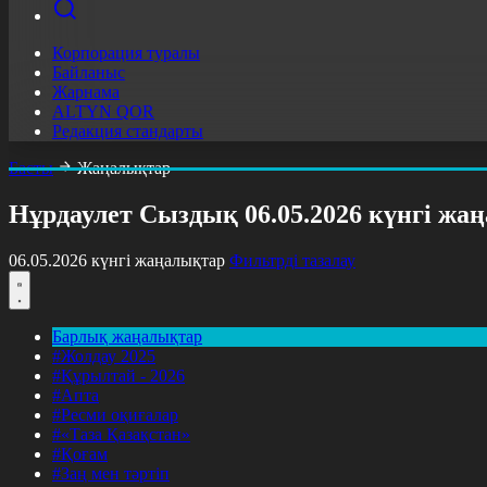
Корпорация туралы
Байланыс
Жарнама
ALTYN QOR
Редакция стандарты
Басты
Жаңалықтар
Нұрдаулет Сыздық 06.05.2026 күнгі ж
06.05.2026 күнгі жаңалықтар
Фильтрді тазалау
Барлық жаңалықтар
#Жолдау 2025
#Құрылтай - 2026
#Апта
#Ресми оқиғалар
#«Таза Қазақстан»
#Қоғам
#Заң мен тәртіп