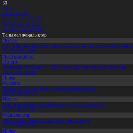
30
1
2
3
4
5
6
7
8
9
10
11
12
13
14
15
16
17
18
19
20
21
22
23
24
25
26
27
28
29
30
31
Танымал жаңалықтар
#Қоғам
Енді салалық дәрігерге қаралу үшін терапевт жолдамасы қажет 
30.07.2026, 20:05
#Басты ақпарат
#Спорт
«Болашақ ойындары – 2026» халықаралық турнирі басталды
30.07.2026, 10:01
#Білім
#Aqparat
Жапондар Қазақстан өсімдіктерін зерттеп жүр
04.08.2026, 17:30
#Қоғам
Құрылтай сайлауына үміткерлердің тізімі бекітілді
13.07.2026, 20:03
#Жаңалықтар
Шымкентте теміржолшылар марапатталды
31.07.2026, 17:15
#Білім