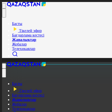
Басты
Тікелей эфир
Бағдарлама кестесі
Жаңалықтар
Жобалар
Телехикаялар
Басты
Тікелей эфир
Бағдарлама кестесі
Жаңалықтар
Жобалар
Телехикаялар