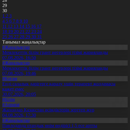
28
29
30
1
2
3
4
5
6
7
8
9
10
11
12
13
14
15
16
17
18
19
20
21
22
23
24
25
26
27
28
29
30
31
Танымал жаңалықтар
#Жаңалықтар
Мемлекеттік білім грант иегерлері тізімі жарияланды
07.08.2026, 16:50
#Жаңалықтар
Мемлекеттік білім грант иегерлері тізімі жарияланды
07.08.2026, 19:46
#Қоғам
Енді салалық дәрігерге қаралу үшін терапевт жолдамасы
қажет емес
30.07.2026, 20:05
#Білім
#Aqparat
Жапондар Қазақстан өсімдіктерін зерттеп жүр
04.08.2026, 17:30
#Жаңалықтар
Павлодарда отандық өнім өндірісі 1,5 есе артты