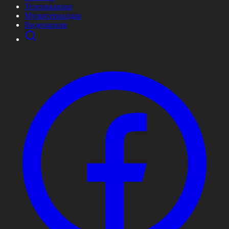
Телехикаялар
Мультсериалдар
Видеоархив