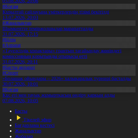
05.08.2026, 20:06
#Қоғам
Құрылтай сайлауына үміткерлердің тізімі бекітілді
13.07.2026, 20:03
#Жаңалықтар
Шымкентте теміржолшылар марапатталды
31.07.2026, 17:15
#Білім
#Aqparat
«Тәуелсіздік ұрпақтары» грантын тағайындау жөніндегі
комиссияның қорытынды отырысы өтті
31.07.2026, 20:11
#Басты ақпарат
#Спорт
«Болашақ ойындары – 2026» халықаралық турнирі басталды
30.07.2026, 10:01
#Қоғам
Құс еті мен тауық жұмыртқасын өндіру қарқын алды
07.08.2026, 10:05
Басты
Тікелей эфир
Бағдарлама кестесі
Жаңалықтар
Жобалар