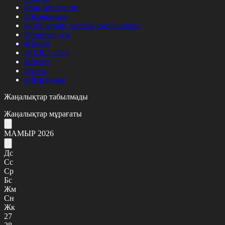
#Заң мен тәртіп
#Экономика
#«100 кітап» ұлттық сауалнамасы
#Референдум
#Оқиға
#EURO 2024
#Спорт
#Әлем
#Денсаулық
Жаңалықтар табылмады
Жаңалықтар мұрағаты
МАМЫР 2026
Дс
Сс
Ср
Бс
Жм
Сн
Жк
27