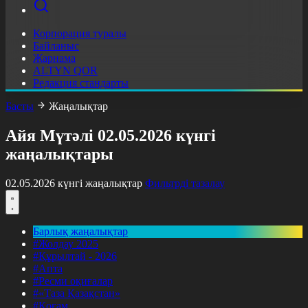
Корпорация туралы
Байланыс
Жарнама
ALTYN QOR
Редакция стандарты
Басты
Жаңалықтар
Айя Мүтәлі 02.05.2026 күнгі
жаңалықтары
02.05.2026 күнгі жаңалықтар
Фильтрді тазалау
Барлық жаңалықтар
#Жолдау 2025
#Құрылтай - 2026
#Апта
#Ресми оқиғалар
#«Таза Қазақстан»
#Қоғам