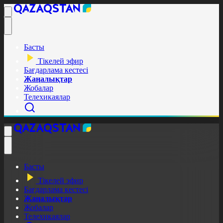
Басты
Тікелей эфир
Бағдарлама кестесі
Жаңалықтар
Жобалар
Телехикаялар
Басты
Тікелей эфир
Бағдарлама кестесі
Жаңалықтар
Жобалар
Телехикаялар