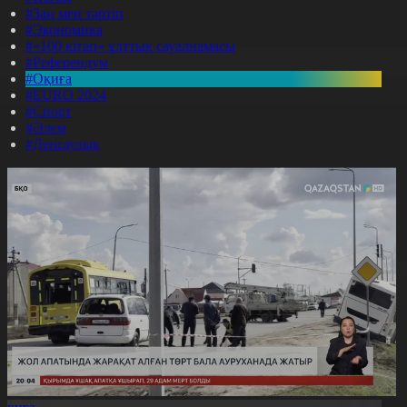
#Заң мен тәртіп
#Экономика
#«100 кітап» ұлттық сауалнамасы
#Референдум
#Оқиға
#EURO 2024
#Спорт
#Әлем
#Денсаулық