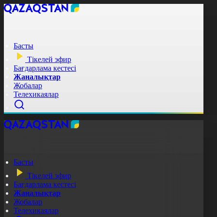
Басты
Тікелей эфир
Бағдарлама кестесі
Жаңалықтар
Жобалар
Телехикаялар
Басты
Тікелей эфир
Бағдарлама кестесі
Жаңалықтар
Жобалар
Телехикаялар