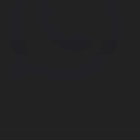
Корпорация туралы
Байланыс
Дистрибуция
Жарнама
Редакция стандарты