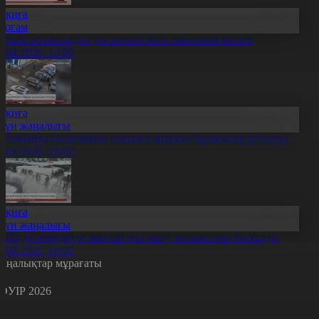
Оқиға
Қоғам
қтөбе облысында суға кеткен бала табылмай жатыр
1.04.2026, 13:09
Оқиға
Күн жаңалығы
останайда полицияны соққыға жыққан бұзақылар ұсталды
1.04.2026, 10:03
Оқиға
Күн жаңалығы
ҚО-да өзендерде жаппай мұз жару жұмыстары басталды
1.04.2026, 10:02
аңалықтар мұрағаты
ӘУІР 2026
с