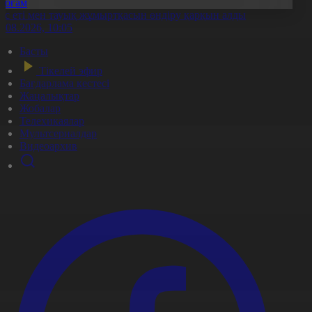
Қоғам
ұс еті мен тауық жұмыртқасын өндіру қарқын алды
7.08.2026, 10:05
Басты
Тікелей эфир
Бағдарлама кестесі
Жаңалықтар
Жобалар
Телехикаялар
Мультсериалдар
Видеоархив