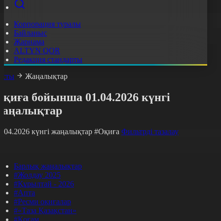
Корпорация туралы
Байланыс
Жарнама
ALTYN QOR
Редакция стандарты
асты
Жаңалықтар
қиға бойынша 01.04.2026 күнгі
жаңалықтар
1.04.2026 күнгі жаңалықтар
#Оқиға
Фильтрді тазалау
Барлық жаңалықтар
#Жолдау 2025
#Құрылтай - 2026
#Апта
#Ресми оқиғалар
#«Таза Қазақстан»
#Қоғам