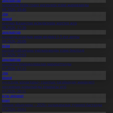
Жаңалықтар
емлекеттік білім грант иегерлері тізімі жарияланды
7.08.2026, 19:46
Білім
Aqparat
апондар Қазақстан өсімдіктерін зерттеп жүр
4.08.2026, 17:30
Жаңалықтар
авлодарда отандық өнім өндірісі 1,5 есе артты
5.08.2026, 20:06
Қоғам
ұрылтай сайлауына үміткерлердің тізімі бекітілді
3.07.2026, 20:03
Жаңалықтар
ымкентте теміржолшылар марапатталды
1.07.2026, 17:15
Білім
Aqparat
Тәуелсіздік ұрпақтары» грантын тағайындау жөніндегі
омиссияның қорытынды отырысы өтті
1.07.2026, 20:11
Басты ақпарат
Спорт
Болашақ ойындары – 2026» халықаралық турнирі басталды
0.07.2026, 10:01