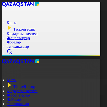
Басты
Тікелей эфир
Бағдарлама кестесі
Жаңалықтар
Жобалар
Телехикаялар
Басты
Тікелей эфир
Бағдарлама кестесі
Жаңалықтар
Жобалар
Телехикаялар