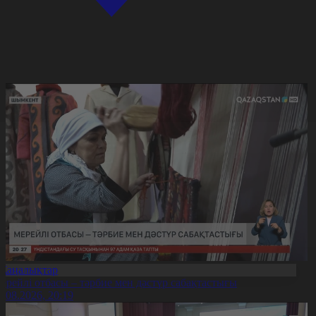
Жаңалықтар
ерейлі отбасы – тәрбие мен дәстүр сабақтастығы
7.08.2026, 20:19