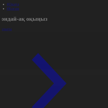
#Оқиға
#Қоғам
Сондай-ақ оқыңыз
арлығы