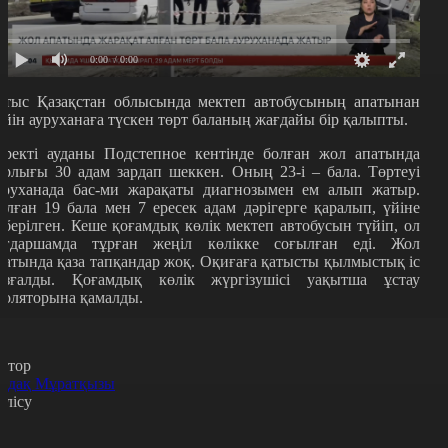
0:00
/ 0:00
атыс Қазақстан облысында мектеп автобусының апатынан
ейін ауруханаға түскен төрт баланың жағдайы бір қалыпты.
еректі ауданы Подстепное кентінде болған жол апатында
арлығы 30 адам зардап шеккен. Оның 23-і – бала. Төртеуі
уруханада бас-ми жарақаты диагнозымен ем алып жатыр.
алған 19 бала мен 7 ересек адам дәрігерге қаралып, үйіне
іберілген. Кеше қоғамдық көлік мектеп автобусын түйіп, ол
ағдаршамда тұрған жеңіл көлікке соғылған еді. Жол
патында қаза тапқандар жоқ. Оқиғаға қатысты қылмыстық іс
озғалды. Қоғамдық көлік жүргізушісі уақытша ұстау
золяторына қамалды.
втор
рдақ Мұратқызы
өлісу