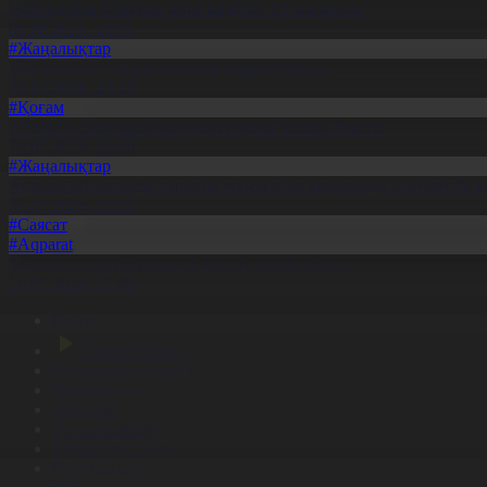
Павлодарда отандық өнім өндірісі 1,5 есе артты
05.08.2026, 20:06
#Жаңалықтар
Шымкентте теміржолшылар марапатталды
31.07.2026, 17:15
#Қоғам
«Әділет» партиясы кандидаттардың тізімін бекітті
10.07.2026, 20:08
#Жаңалықтар
Ақмола облысында тұрақты жұмыстың арқасында әлеуметтік к
31.07.2026, 17:03
#Саясат
#Aqparat
«Әділет» партиясы кандидаттар тізімін бекітті
10.07.2026, 17:00
Басты
Тікелей эфир
Бағдарлама кестесі
Жаңалықтар
Жобалар
Телехикаялар
Мультсериалдар
Видеоархив