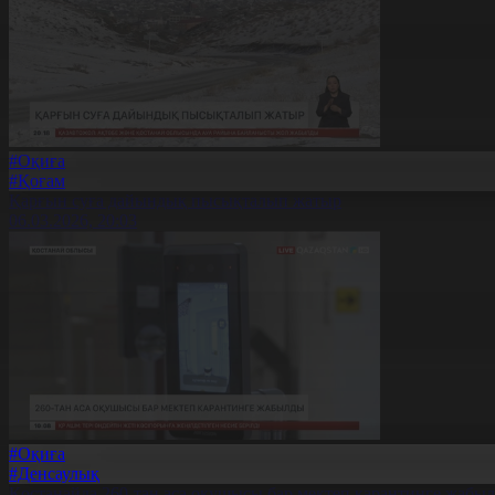
#Оқиға
#Қоғам
Қарғын суға дайындық пысықталып жатыр
06.03.2026, 20:03
#Оқиға
#Денсаулық
Қостанайда 260-тан аса оқушысы бар мектеп карантинге жабы