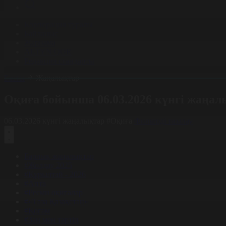
Корпорация туралы
Байланыс
Жарнама
ALTYN QOR
Редакция стандарты
Басты
Жаңалықтар
Оқиға бойынша 06.03.2026 күнгі жаңал
06.03.2026 күнгі жаңалықтар
#Оқиға
Фильтрді тазалау
Барлық жаңалықтар
#Жолдау 2025
#Құрылтай - 2026
#Апта
#Ресми оқиғалар
#«Таза Қазақстан»
#Қоғам
#Заң мен тәртіп