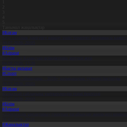
1
2
3
4
5
Танымал жаңалықтар
#Қоғам
Енді салалық дәрігерге қаралу үшін терапевт жолдамасы қажет 
30.07.2026, 20:05
#Білім
#Aqparat
Жапондар Қазақстан өсімдіктерін зерттеп жүр
04.08.2026, 17:30
#Басты ақпарат
#Спорт
«Болашақ ойындары – 2026» халықаралық турнирі басталды
30.07.2026, 10:01
#Қоғам
Құрылтай сайлауына үміткерлердің тізімі бекітілді
13.07.2026, 20:03
#Білім
#Aqparat
«Тәуелсіздік ұрпақтары» грантын тағайындау жөніндегі коми
31.07.2026, 20:11
#Жаңалықтар