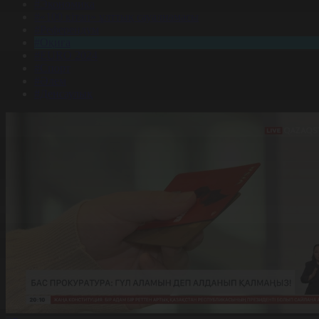
#Экономика
#«100 кітап» ұлттық сауалнамасы
#Референдум
#Оқиға
#EURO 2024
#Спорт
#Әлем
#Денсаулық