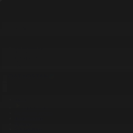
Басты
Тікелей эфир
Бағдарлама кестесі
Жаңалықтар
Жобалар
Телехикаялар
Басты
Тікелей эфир
Бағдарлама кестесі
Жаңалықтар
Жобалар
Телехикаялар