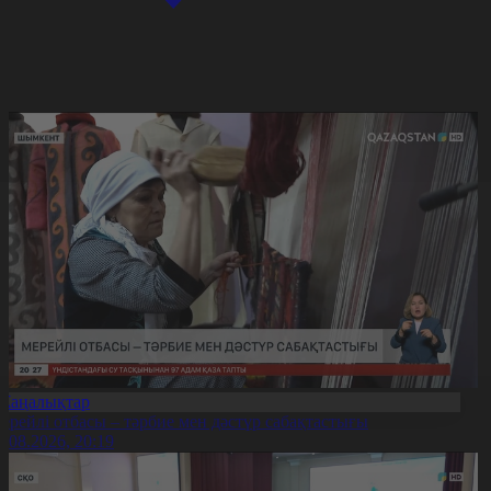
Жаңалықтар
ерейлі отбасы – тәрбие мен дәстүр сабақтастығы
7.08.2026, 20:19