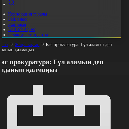
Корпорация туралы
Байланыс
Жарнама
ALTYN QOR
Редакция стандарты
асты
Жаңалықтар
Бас прокуратура: Гүл аламын деп
лданып қалмаңыз
ас прокуратура: Гүл аламын деп
алданып қалмаңыз