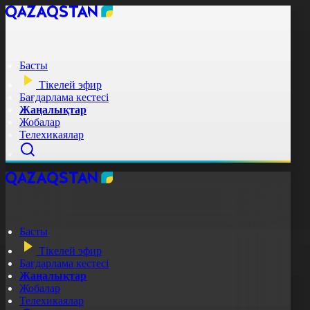
Басты
Тікелей эфир
Бағдарлама кестесі
Жаңалықтар
Жобалар
Телехикаялар
Басты
Тікелей эфир
Бағдарлама кестесі
Жаңалықтар
Жобалар
Телехикаялар