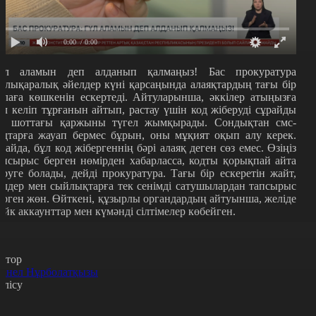
0:00
/ 0:00
үл аламын деп алданып қалмаңыз! Бас прокуратура
алықаралық әйелдер күні қарсаңында алаяқтардың тағы бір
йлаға көшкенін ескертеді. Айтуларынша, әккілер атыңызға
үл келіп тұрғанын айтып, растау үшін код жіберуді сұрайды
а, шоттағы қаржыны түгел жымқырады. Сондықтан смс-
одтарға жауап бермес бұрын, оны мұқият оқып алу керек.
лайда, бұл код жібергеннің бәрі алаяқ деген сөз емес. Өзіңіз
апсырыс берген нөмірден хабарласса, кодты қорықпай айта
еруге болады, дейді прокуратура. Тағы бір ескеретін жайт,
үлдер мен сыйлықтарға тек сенімді сатушылардан тапсырыс
ерген жөн. Өйткені, құзырлы органдардың айтуынша, желіде
ейк аккаунттар мен күмәнді сілтімелер көбейген.
втор
анел Нұрболатқызы
өлісу