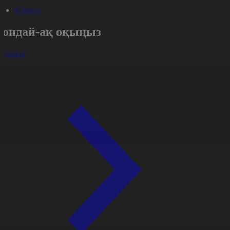
#Оқиға
Сондай-ақ оқыңыз
арлығы