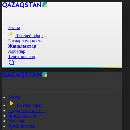
Басты
Тікелей эфир
Бағдарлама кестесі
Жаңалықтар
Жобалар
Телехикаялар
Басты
Тікелей эфир
Бағдарлама кестесі
Жаңалықтар
Жобалар
Телехикаялар