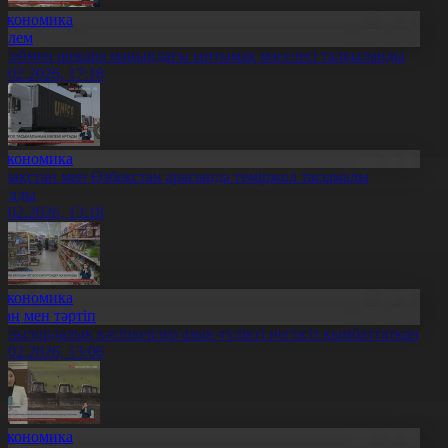
Экономика
Әлем
есеймен шекара маңындағы ынтымақ мәселесі талқыланды
4.02.2026, 17:18
Экономика
азақстан мен Өзбекстан арасында теміржол тасымалы
ртады
4.02.2026, 13:18
Экономика
Заң мен тәртіп
ызылордалық кәсіпкерлер азық-түлікті негізсіз қымбаттатқан
4.02.2026, 13:06
Экономика