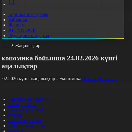
Корпорация туралы
Байланыс
Жарнама
ALTYN QOR
Редакция стандарты
асты
Жаңалықтар
Экономика бойынша 24.02.2026 күнгі
жаңалықтар
4.02.2026 күнгі жаңалықтар
#Экономика
Фильтрді тазалау
Барлық жаңалықтар
#Жолдау 2025
#Құрылтай - 2026
#Апта
#Ресми оқиғалар
#«Таза Қазақстан»
#Қоғам