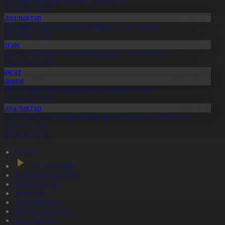
1.07.2026, 20:11
Жаңалықтар
авлодарда отандық өнім өндірісі 1,5 есе артты
5.08.2026, 20:06
Қоғам
Әділет» партиясы кандидаттардың тізімін бекітті
0.07.2026, 20:08
Саясат
Aqparat
Әділет» партиясы кандидаттар тізімін бекітті
0.07.2026, 17:00
Жаңалықтар
етісу облысының жүргізушілері 170 мыңнан астам жол
режесін бұзған
1.07.2026, 17:02
Басты
Тікелей эфир
Бағдарлама кестесі
Жаңалықтар
Жобалар
Телехикаялар
Мультсериалдар
Видеоархив