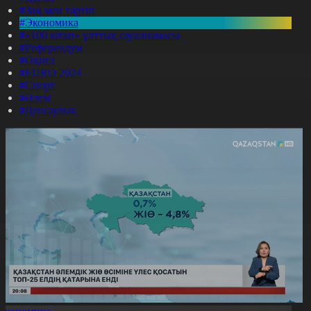
#Заң мен тәртіп
#Экономика
#«100 кітап» ұлттық сауалнамасы
#Референдум
#Оқиға
#EURO 2024
#Спорт
#Әлем
#Денсаулық