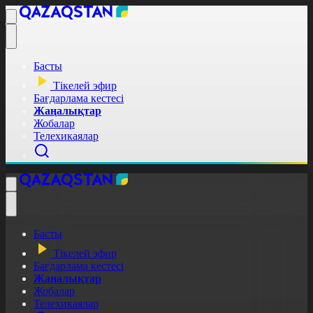
Басты
Тікелей эфир
Бағдарлама кестесі
Жаңалықтар
Жобалар
Телехикаялар
Басты
Тікелей эфир
Бағдарлама кестесі
Жаңалықтар
Жобалар
Телехикаялар