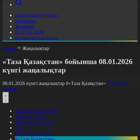
Корпорация туралы
Байланыс
Жарнама
ALTYN QOR
Редакция стандарты
Басты
Жаңалықтар
«Таза Қазақстан» бойынша 08.01.2026
күнгі жаңалықтар
08.01.2026 күнгі жаңалықтар
#«Таза Қазақстан»
Фильтрді
тазалау
Барлық жаңалықтар
#Жолдау 2025
#Құрылтай - 2026
#Апта
#Ресми оқиғалар
#«Таза Қазақстан»