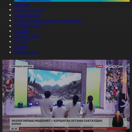
#Қоғам
#Заң мен тәртіп
#Экономика
#«100 кітап» ұлттық сауалнамасы
#Референдум
#Оқиға
#EURO 2024
#Спорт
#Әлем
#Денсаулық