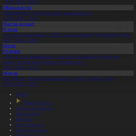
13.07.2026, 20:03
#Жаңалықтар
Шымкентте теміржолшылар марапатталды
31.07.2026, 17:15
#Басты ақпарат
#Спорт
«Болашақ ойындары – 2026» халықаралық турнирі басталды
30.07.2026, 10:01
#Білім
#Aqparat
«Тәуелсіздік ұрпақтары» грантын тағайындау жөніндегі
комиссияның қорытынды отырысы өтті
31.07.2026, 20:11
#Қоғам
Құс еті мен тауық жұмыртқасын өндіру қарқын алды
07.08.2026, 10:05
Басты
Тікелей эфир
Бағдарлама кестесі
Жаңалықтар
Жобалар
Телехикаялар
Мультсериалдар
Видеоархив