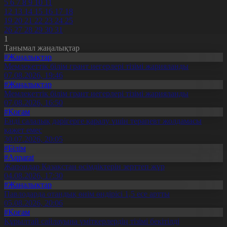
5
6
7
8
9
10
11
12
13
14
15
16
17
18
19
20
21
22
23
24
25
26
27
28
29
30
31
1
Танымал жаңалықтар
#Жаңалықтар
Мемлекеттік білім грант иегерлері тізімі жарияланды
07.08.2026, 19:46
#Жаңалықтар
Мемлекеттік білім грант иегерлері тізімі жарияланды
07.08.2026, 16:50
#Қоғам
Енді салалық дәрігерге қаралу үшін терапевт жолдамасы
қажет емес
30.07.2026, 20:05
#Білім
#Aqparat
Жапондар Қазақстан өсімдіктерін зерттеп жүр
04.08.2026, 17:30
#Жаңалықтар
Павлодарда отандық өнім өндірісі 1,5 есе артты
05.08.2026, 20:06
#Қоғам
Құрылтай сайлауына үміткерлердің тізімі бекітілді