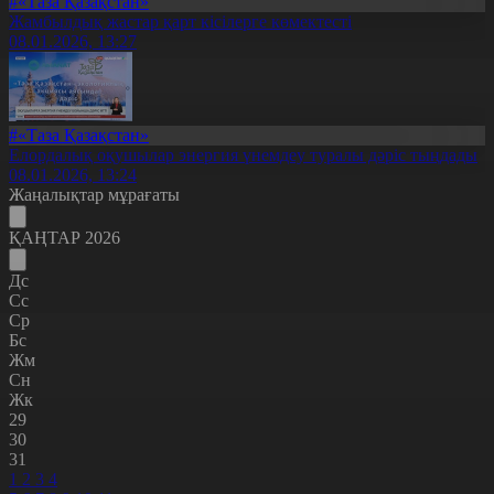
#«Таза Қазақстан»
Жамбылдық жастар қарт кісілерге көмектесті
08.01.2026, 13:27
#«Таза Қазақстан»
Елордалық оқушылар энергия үнемдеу туралы дәріс тыңдады
08.01.2026, 13:24
Жаңалықтар мұрағаты
ҚАҢТАР 2026
Дс
Сс
Ср
Бс
Жм
Сн
Жк
29
30
31
1
2
3
4