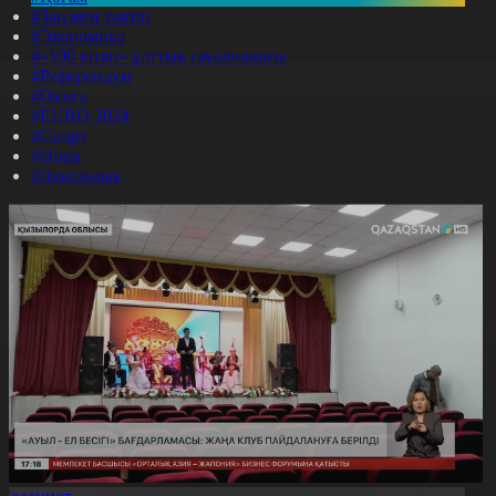
#Заң мен тәртіп
#Экономика
#«100 кітап» ұлттық сауалнамасы
#Референдум
#Оқиға
#EURO 2024
#Спорт
#Әлем
#Денсаулық