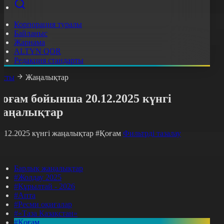
Корпорация туралы
Байланыс
Жарнама
ALTYN QOR
Редакция стандарты
асты
Жаңалықтар
оғам бойынша 20.12.2025 күнгі
жаңалықтар
0.12.2025 күнгі жаңалықтар
#Қоғам
Фильтрді тазалау
Барлық жаңалықтар
#Жолдау 2025
#Құрылтай - 2026
#Апта
#Ресми оқиғалар
#«Таза Қазақстан»
#Қоғам