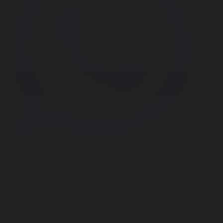
Корпорация туралы
Байланыс
Дистрибуция
Жарнама
Редакция стандарты