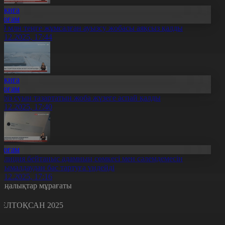
Оқиға
Қоғам
09 млн теңге жұмсалған ауызсу жобасы аяқсыз қалды
0.12.2025, 17:44
Оқиға
Қоғам
әріз суын тазартатын жоба жүзеге аспай қалды
0.12.2025, 17:40
Қоғам
олиция бейтаныс адамның сөмкесі мен сәлемдемесін
асымалдаудан бас тартуға үндейді
0.12.2025, 17:16
аңалықтар мұрағаты
ЕЛТОҚСАН 2025
с