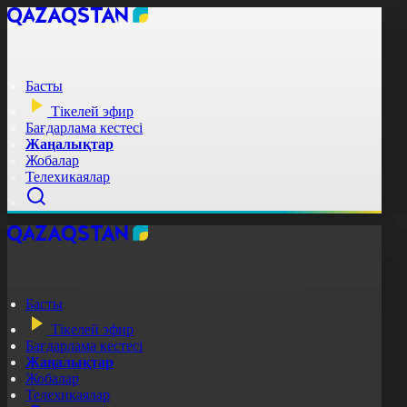
Басты
Тікелей эфир
Бағдарлама кестесі
Жаңалықтар
Жобалар
Телехикаялар
Басты
Тікелей эфир
Бағдарлама кестесі
Жаңалықтар
Жобалар
Телехикаялар