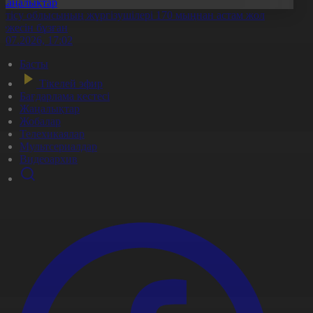
Жаңалықтар
етісу облысының жүргізушілері 170 мыңнан астам жол
режесін бұзған
1.07.2026, 17:02
Басты
Тікелей эфир
Бағдарлама кестесі
Жаңалықтар
Жобалар
Телехикаялар
Мультсериалдар
Видеоархив