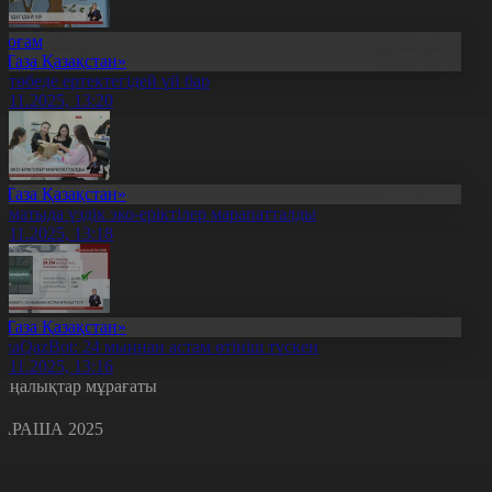
Қоғам
«Таза Қазақстан»
қтөбеде ертектегідей үй бар
6.11.2025, 13:20
«Таза Қазақстан»
лматыда үздік эко-еріктілер марапатталды
6.11.2025, 13:18
«Таза Қазақстан»
azaQazBot: 24 мыңнан астам өтініш түскен
6.11.2025, 13:16
аңалықтар мұрағаты
АРАША 2025
с
с