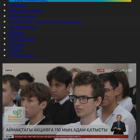
#Қоғам
#Заң мен тәртіп
#Экономика
#«100 кітап» ұлттық сауалнамасы
#Референдум
#Оқиға
#EURO 2024
#Спорт
#Әлем
#Денсаулық