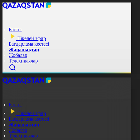
Басты
Тікелей эфир
Бағдарлама кестесі
Жаңалықтар
Жобалар
Телехикаялар
Басты
Тікелей эфир
Бағдарлама кестесі
Жаңалықтар
Жобалар
Телехикаялар