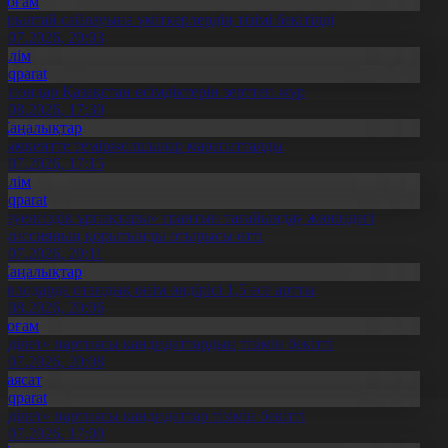
Қоғам
ұрылтай сайлауына үміткерлердің тізімі бекітілді
3.07.2026, 20:03
Білім
Aqparat
апондар Қазақстан өсімдіктерін зерттеп жүр
4.08.2026, 17:30
Жаңалықтар
ымкентте теміржолшылар марапатталды
1.07.2026, 17:15
Білім
Aqparat
Тәуелсіздік ұрпақтары» грантын тағайындау жөніндегі
омиссияның қорытынды отырысы өтті
1.07.2026, 20:11
Жаңалықтар
авлодарда отандық өнім өндірісі 1,5 есе артты
5.08.2026, 20:06
Қоғам
Әділет» партиясы кандидаттардың тізімін бекітті
0.07.2026, 20:08
Саясат
Aqparat
Әділет» партиясы кандидаттар тізімін бекітті
0.07.2026, 17:00