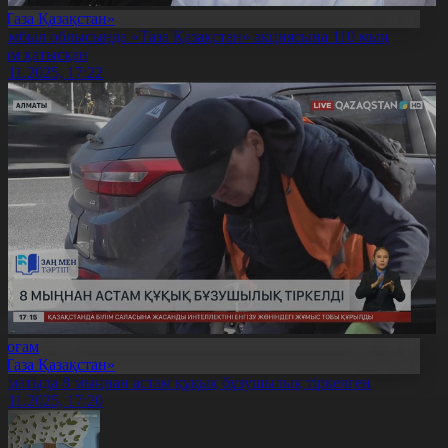
«Таза Қазақстан»
амбыл облысында «Таза Қазақстан» акциясына 110 мың
дам қатысқан
6.11.2025, 17:22
Қоғам
«Таза Қазақстан»
лматыда 8 мыңнан астам құқық бұзушылық тіркелген
6.11.2025, 17:20