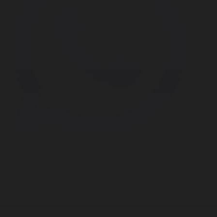
Корпорация туралы
Байланыс
Дистрибуция
Жарнама
Редакция стандарты