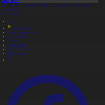
Жаңалықтар
етісу облысының жүргізушілері 170 мыңнан астам жол
режесін бұзған
1.07.2026, 17:02
Басты
Тікелей эфир
Бағдарлама кестесі
Жаңалықтар
Жобалар
Телехикаялар
Мультсериалдар
Видеоархив