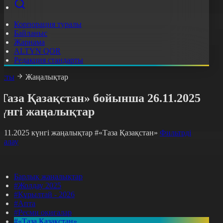
Корпорация туралы
Байланыс
Жарнама
ALTYN QOR
Редакция стандарты
асты
Жаңалықтар
Таза Қазақстан» бойынша 26.11.2025
күнгі жаңалықтар
6.11.2025 күнгі жаңалықтар
#«Таза Қазақстан»
Фильтрді
азалау
Барлық жаңалықтар
#Жолдау 2025
#Құрылтай - 2026
#Апта
#Ресми оқиғалар
#«Таза Қазақстан»