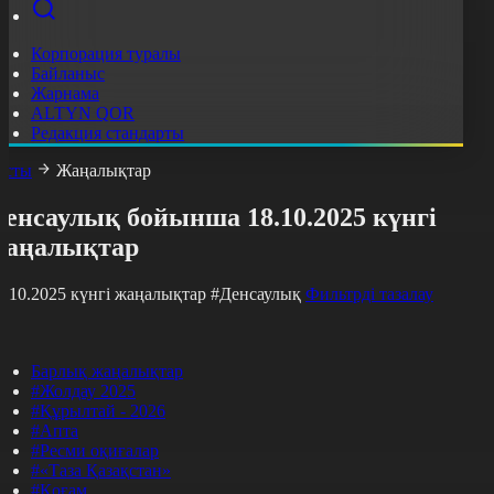
Корпорация туралы
Байланыс
Жарнама
ALTYN QOR
Редакция стандарты
асты
Жаңалықтар
енсаулық бойынша 18.10.2025 күнгі
жаңалықтар
8.10.2025 күнгі жаңалықтар
#Денсаулық
Фильтрді тазалау
Барлық жаңалықтар
#Жолдау 2025
#Құрылтай - 2026
#Апта
#Ресми оқиғалар
#«Таза Қазақстан»
#Қоғам