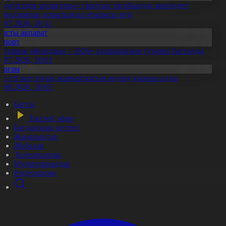
Тәуелсіздік ұрпақтары» грантын тағайындау жөніндегі
омиссияның қорытынды отырысы өтті
1.07.2026, 20:11
Басты ақпарат
Спорт
Болашақ ойындары – 2026» халықаралық турнирі басталды
0.07.2026, 10:01
Қоғам
ұс еті мен тауық жұмыртқасын өндіру қарқын алды
7.08.2026, 10:05
Басты
Тікелей эфир
Бағдарлама кестесі
Жаңалықтар
Жобалар
Телехикаялар
Мультсериалдар
Видеоархив