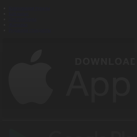
Корпорация туралы
Байланыс
Дистрибуция
Жарнама
Редакция стандарты