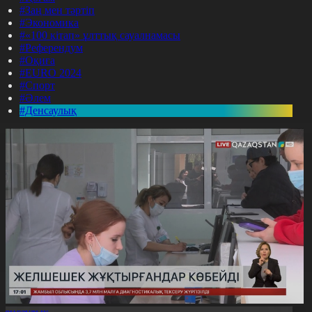
#Заң мен тәртіп
#Экономика
#«100 кітап» ұлттық сауалнамасы
#Референдум
#Оқиға
#EURO 2024
#Спорт
#Әлем
#Денсаулық