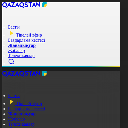
Басты
Тікелей эфир
Бағдарлама кестесі
Жаңалықтар
Жобалар
Телехикаялар
Басты
Тікелей эфир
Бағдарлама кестесі
Жаңалықтар
Жобалар
Телехикаялар