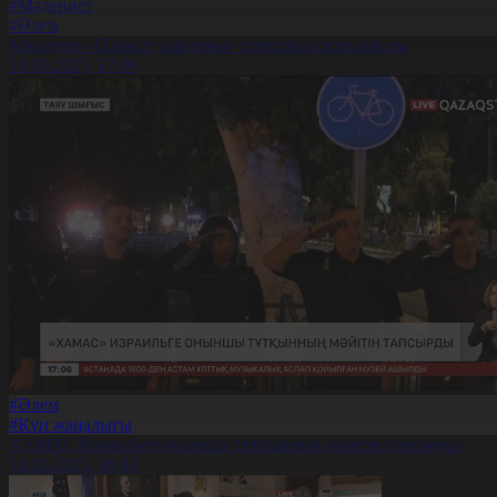
#Мәдениет
#Әлем
Мәскеуде «Парасат майданы» спектаклі сахналанды
18.10.2025, 17:06
#Әлем
#Күн жаңалығы
ХАМАС Израильге оныншы тұтқынның мәйітін тапсырды
18.10.2025, 16:43