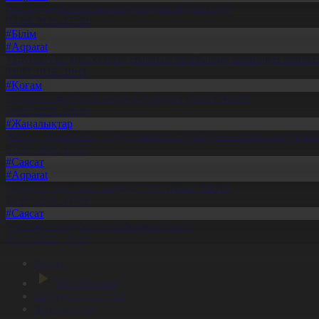
Жапондар Қазақстан өсімдіктерін зерттеп жүр
04.08.2026, 17:30
#Білім
#Aqparat
«Тәуелсіздік ұрпақтары» грантын тағайындау жөніндегі коми
31.07.2026, 20:11
#Қоғам
«Әділет» партиясы кандидаттардың тізімін бекітті
10.07.2026, 20:08
#Жаңалықтар
Жетісу облысының жүргізушілері 170 мыңнан астам жол ережес
31.07.2026, 17:02
#Саясат
#Aqparat
«Әділет» партиясы кандидаттар тізімін бекітті
10.07.2026, 17:00
#Саясат
Ұлттық теледебат жаңа форматта өтті
30.07.2026, 10:18
Басты
Тікелей эфир
Бағдарлама кестесі
Жаңалықтар