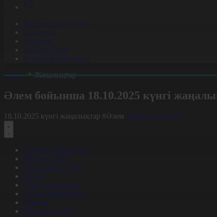
Корпорация туралы
Байланыс
Жарнама
ALTYN QOR
Редакция стандарты
Басты
Жаңалықтар
Әлем бойынша 18.10.2025 күнгі жаңал
18.10.2025 күнгі жаңалықтар
#Әлем
Фильтрді тазалау
Барлық жаңалықтар
#Жолдау 2025
#Құрылтай - 2026
#Апта
#Ресми оқиғалар
#«Таза Қазақстан»
#Қоғам
#Заң мен тәртіп