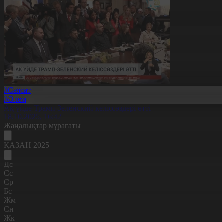
#Саясат
#Әлем
Ақ үйде Трамп-Зеленский келіссөздері өтті
18.10.2025, 16:42
Жаңалықтар мұрағаты
ҚАЗАН 2025
Дс
Сс
Ср
Бс
Жм
Сн
Жк