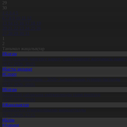
29
30
1
2
3
4
5
6
7
8
9
10
11
12
13
14
15
16
17
18
19
20
21
22
23
24
25
26
27
28
29
30
31
1
2
Танымал жаңалықтар
#Қоғам
Енді салалық дәрігерге қаралу үшін терапевт жолдамасы қажет 
30.07.2026, 20:05
#Басты ақпарат
#Спорт
«Болашақ ойындары – 2026» халықаралық турнирі басталды
30.07.2026, 10:01
#Қоғам
Құрылтай сайлауына үміткерлердің тізімі бекітілді
13.07.2026, 20:03
#Жаңалықтар
Шымкентте теміржолшылар марапатталды
31.07.2026, 17:15
#Білім
#Aqparat