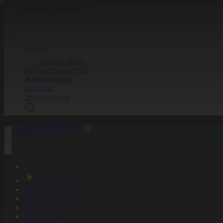
Басты
Тікелей эфир
Бағдарлама кестесі
Жаңалықтар
Жобалар
Телехикаялар
Басты
Тікелей эфир
Бағдарлама кестесі
Жаңалықтар
Жобалар
Телехикаялар