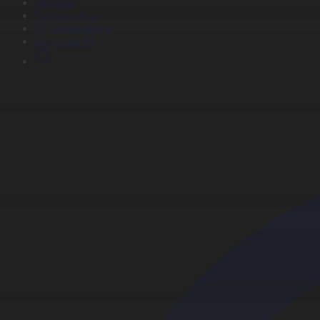
Жобалар
Телехикаялар
Мультсериалдар
Видеоархив