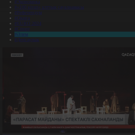
#Экономика
#«100 кітап» ұлттық сауалнамасы
#Референдум
#Оқиға
#EURO 2024
#Спорт
#Әлем
#Денсаулық