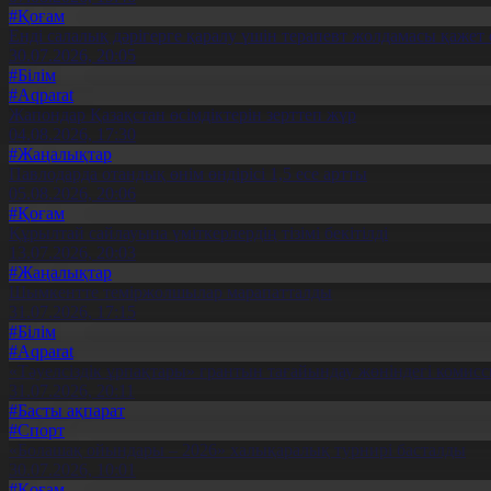
#Қоғам
Енді салалық дәрігерге қаралу үшін терапевт жолдамасы қажет 
30.07.2026, 20:05
#Білім
#Aqparat
Жапондар Қазақстан өсімдіктерін зерттеп жүр
04.08.2026, 17:30
#Жаңалықтар
Павлодарда отандық өнім өндірісі 1,5 есе артты
05.08.2026, 20:06
#Қоғам
Құрылтай сайлауына үміткерлердің тізімі бекітілді
13.07.2026, 20:03
#Жаңалықтар
Шымкентте теміржолшылар марапатталды
31.07.2026, 17:15
#Білім
#Aqparat
«Тәуелсіздік ұрпақтары» грантын тағайындау жөніндегі коми
31.07.2026, 20:11
#Басты ақпарат
#Спорт
«Болашақ ойындары – 2026» халықаралық турнирі басталды
30.07.2026, 10:01
#Қоғам