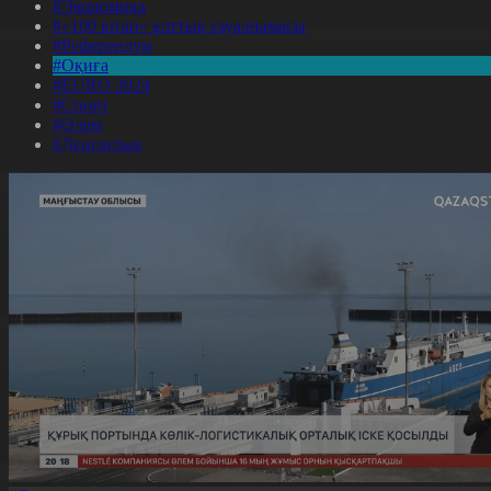
#Экономика
#«100 кітап» ұлттық сауалнамасы
#Референдум
#Оқиға
#EURO 2024
#Спорт
#Әлем
#Денсаулық