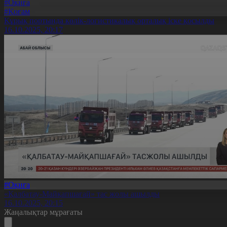
#Оқиға
#Қоғам
Құрық портында көлік-логистикалық орталық іске қосылды
16.10.2025, 20:17
#Оқиға
«Қалбатау-Майқапшағай» тас жолы ашылды
16.10.2025, 20:15
Жаңалықтар мұрағаты