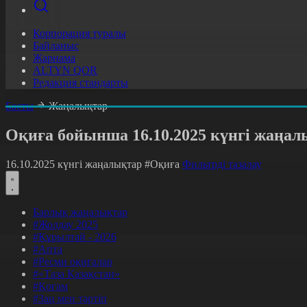
Корпорация туралы
Байланыс
Жарнама
ALTYN QOR
Редакция стандарты
Басты
Жаңалықтар
Оқиға бойынша 16.10.2025 күнгі жаңал
16.10.2025 күнгі жаңалықтар
#Оқиға
Фильтрді тазалау
Барлық жаңалықтар
#Жолдау 2025
#Құрылтай - 2026
#Апта
#Ресми оқиғалар
#«Таза Қазақстан»
#Қоғам
#Заң мен тәртіп