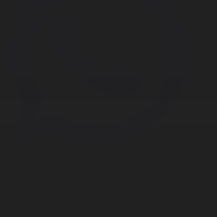
Корпорация туралы
Байланыс
Дистрибуция
Жарнама