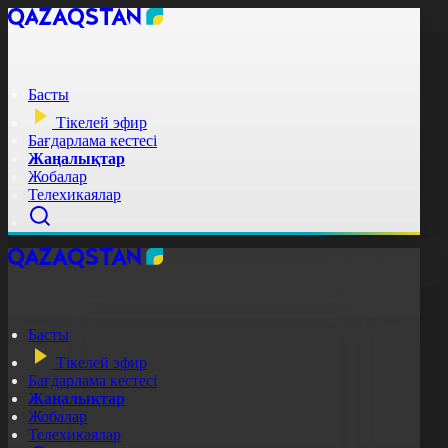
Басты
Тікелей эфир
Бағдарлама кестесі
Жаңалықтар
Жобалар
Телехикаялар
Басты
Тікелей эфир
Бағдарлама кестесі
Жаңалықтар
Жобалар
Телехикаялар