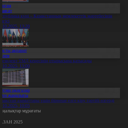
Қоғам
Саясат
еспублика күні – Қазақстанның мемлекеттік мәртебесінің
елгісі
0.10.2025, 13:20
Басты ақпарат
Әлем
резидент ТМД кеңесінің отырысына қатысады
0.10.2025, 13:00
Ресми оқиғалар
Күн жаңалығы
азақстан азаматтары үшін бірнеше елге кіру тәртібі өзгерді
0.10.2025, 10:05
аңалықтар мұрағаты
АЗАН 2025