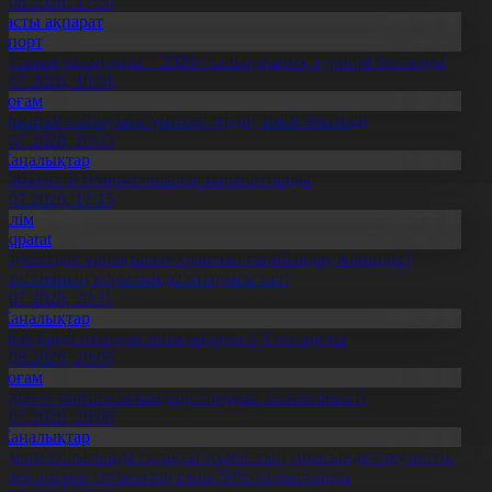
4.08.2026, 17:30
Басты ақпарат
Спорт
Болашақ ойындары – 2026» халықаралық турнирі басталды
0.07.2026, 10:01
Қоғам
ұрылтай сайлауына үміткерлердің тізімі бекітілді
3.07.2026, 20:03
Жаңалықтар
ымкентте теміржолшылар марапатталды
1.07.2026, 17:15
Білім
Aqparat
Тәуелсіздік ұрпақтары» грантын тағайындау жөніндегі
омиссияның қорытынды отырысы өтті
1.07.2026, 20:11
Жаңалықтар
авлодарда отандық өнім өндірісі 1,5 есе артты
5.08.2026, 20:06
Қоғам
Әділет» партиясы кандидаттардың тізімін бекітті
0.07.2026, 20:08
Жаңалықтар
қмола облысында тұрақты жұмыстың арқасында әлеуметтік
өмек алатын отбасылар саны 50%-ға қысқарды