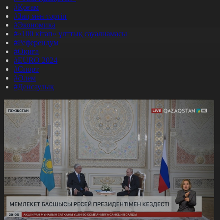
#Қоғам
#Заң мен тәртіп
#Экономика
#«100 кітап» ұлттық сауалнамасы
#Референдум
#Оқиға
#EURO 2024
#Спорт
#Әлем
#Денсаулық