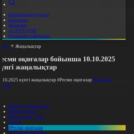
Корпорация туралы
Байланыс
Жарнама
ALTYN QOR
Редакция стандарты
асты
Жаңалықтар
Ресми оқиғалар бойынша 10.10.2025
күнгі жаңалықтар
0.10.2025 күнгі жаңалықтар
#Ресми оқиғалар
Фильтрді
азалау
Барлық жаңалықтар
#Жолдау 2025
#Құрылтай - 2026
#Апта
#Ресми оқиғалар
#«Таза Қазақстан»