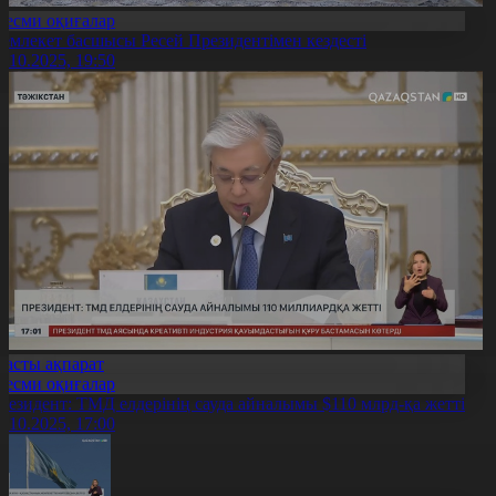
Ресми оқиғалар
емлекет басшысы Ресей Президентімен кездесті
0.10.2025, 19:50
Басты ақпарат
Ресми оқиғалар
резидент: ТМД елдерінің сауда айналымы $110 млрд-қа жетті
0.10.2025, 17:00