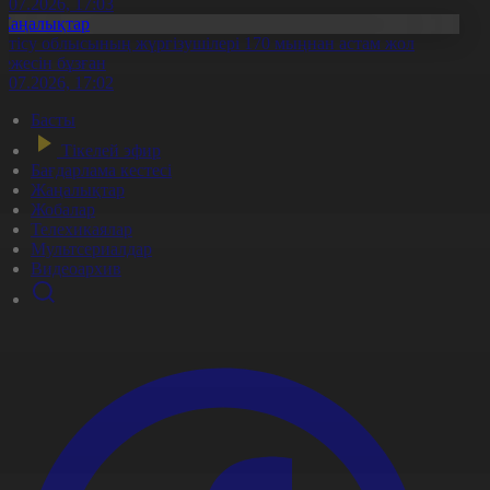
1.07.2026, 17:03
Жаңалықтар
етісу облысының жүргізушілері 170 мыңнан астам жол
режесін бұзған
1.07.2026, 17:02
Басты
Тікелей эфир
Бағдарлама кестесі
Жаңалықтар
Жобалар
Телехикаялар
Мультсериалдар
Видеоархив