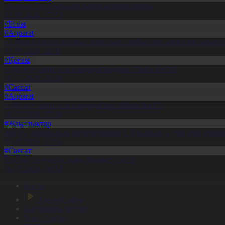
Шымкентте теміржолшылар марапатталды
31.07.2026, 17:15
#Білім
#Aqparat
«Тәуелсіздік ұрпақтары» грантын тағайындау жөніндегі коми
31.07.2026, 20:11
#Қоғам
«Әділет» партиясы кандидаттардың тізімін бекітті
10.07.2026, 20:08
#Саясат
#Aqparat
«Әділет» партиясы кандидаттар тізімін бекітті
10.07.2026, 17:00
#Жаңалықтар
Жетісу облысының жүргізушілері 170 мыңнан астам жол ережес
31.07.2026, 17:02
#Саясат
Ұлттық теледебат жаңа форматта өтті
30.07.2026, 10:18
Басты
Тікелей эфир
Бағдарлама кестесі
Жаңалықтар