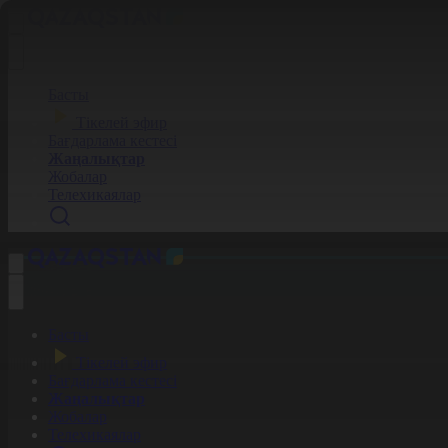
Басты
Тікелей эфир
Бағдарлама кестесі
Жаңалықтар
Жобалар
Телехикаялар
Басты
Тікелей эфир
Бағдарлама кестесі
Жаңалықтар
Жобалар
Телехикаялар