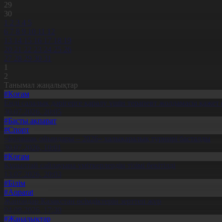
29
30
1
2
3
4
5
6
7
8
9
10
11
12
13
14
15
16
17
18
19
20
21
22
23
24
25
26
27
28
29
30
31
1
2
Танымал жаңалықтар
#Қоғам
Енді салалық дәрігерге қаралу үшін терапевт жолдамасы қажет 
30.07.2026, 20:05
#Басты ақпарат
#Спорт
«Болашақ ойындары – 2026» халықаралық турнирі басталды
30.07.2026, 10:01
#Қоғам
Құрылтай сайлауына үміткерлердің тізімі бекітілді
13.07.2026, 20:03
#Білім
#Aqparat
Жапондар Қазақстан өсімдіктерін зерттеп жүр
04.08.2026, 17:30
#Жаңалықтар