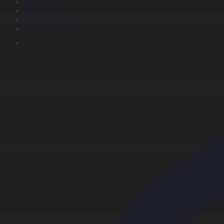
Жобалар
Телехикаялар
Мультсериалдар
Видеоархив