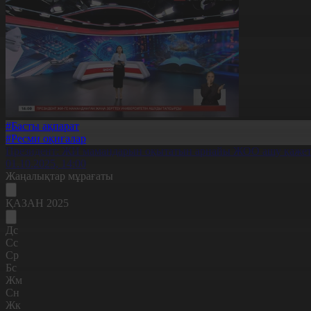
#Басты ақпарат
#Ресми оқиғалар
Президент: ЖИ мамандарын оқытатын арнайы ЖОО ашу қаже
01.10.2025, 14:00
Жаңалықтар мұрағаты
ҚАЗАН 2025
Дс
Сс
Ср
Бс
Жм
Сн
Жк