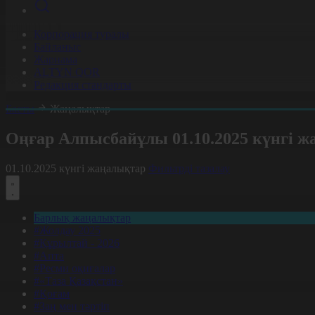
Корпорация туралы
Байланыс
Жарнама
ALTYN QOR
Редакция стандарты
Басты
Жаңалықтар
Оңғар Алпысбайұлы 01.10.2025 күнгі 
01.10.2025 күнгі жаңалықтар
Фильтрді тазалау
Барлық жаңалықтар
#Жолдау 2025
#Құрылтай - 2026
#Апта
#Ресми оқиғалар
#«Таза Қазақстан»
#Қоғам
#Заң мен тәртіп