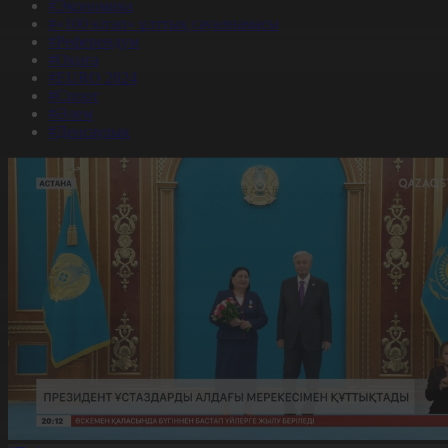
#Экономика
#«100 кітап» ұлттық сауалнамасы
#Референдум
#Оқиға
#EURO 2024
#Спорт
#Әлем
#Денсаулық