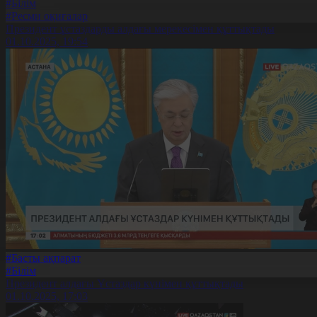
#Білім
#Ресми оқиғалар
Президент ұстаздарды алдағы мерекесімен құттықтады
01.10.2025, 19:54
#Басты ақпарат
#Білім
Президент алдағы Ұстаздар күнімен құттықтады
01.10.2025, 17:03