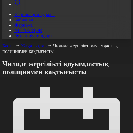
Корпорация туралы
Байланыс
Жарнама
ALTYN QOR
Редакция стандарты
Басты
Жаңалықтар
Чилиде жергілікті қауымдастық
полициямен қақтығысты
Чилиде жергілікті қауымдастық
полициямен қақтығысты