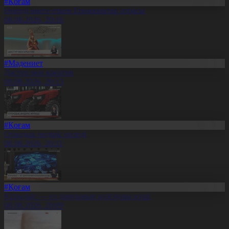
#Қоғам
Өнерді өнеге еткен Ерниязовтар отбасы
08.08.2026, 20:16
#Мәдениет
Дәстүр мен креатив
08.08.2026, 20:13
#Қоғам
Отандық өндіріс өрледі
08.08.2026, 20:11
#Қоғам
Құрылыс — ел дамуының қозғаушы күші
08.08.2026, 20:09