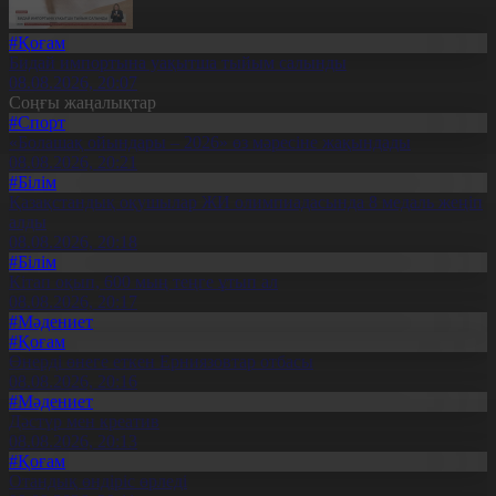
#Қоғам
Бидай импортына уақытша тыйым салынды
08.08.2026, 20:07
Соңғы жаңалықтар
#Спорт
«Болашақ ойындары – 2026» өз мәресіне жақындады
08.08.2026, 20:21
#Білім
Қазақстандық оқушылар ЖИ олимпиадасында 8 медаль жеңіп
алды
08.08.2026, 20:18
#Білім
Кітап оқып, 600 мың теңге ұтып ал
08.08.2026, 20:17
#Мәдениет
#Қоғам
Өнерді өнеге еткен Ерниязовтар отбасы
08.08.2026, 20:16
#Мәдениет
Дәстүр мен креатив
08.08.2026, 20:13
#Қоғам
Отандық өндіріс өрледі