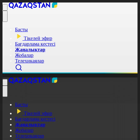
Басты
Тікелей эфир
Бағдарлама кестесі
Жаңалықтар
Жобалар
Телехикаялар
Басты
Тікелей эфир
Бағдарлама кестесі
Жаңалықтар
Жобалар
Телехикаялар