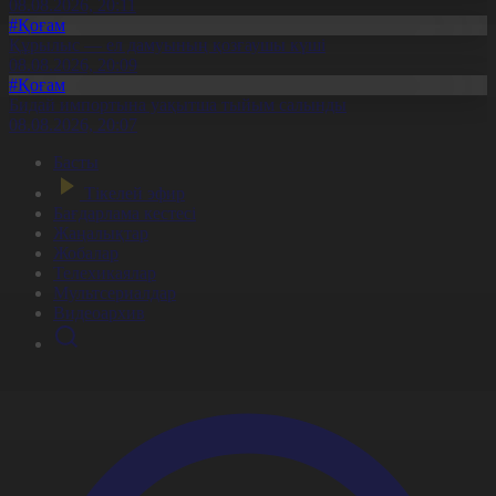
08.08.2026, 20:11
#Қоғам
Құрылыс — ел дамуының қозғаушы күші
08.08.2026, 20:09
#Қоғам
Бидай импортына уақытша тыйым салынды
08.08.2026, 20:07
Басты
Тікелей эфир
Бағдарлама кестесі
Жаңалықтар
Жобалар
Телехикаялар
Мультсериалдар
Видеоархив