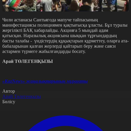
Чили астанасы Сантьягода мапуче тайпасының
манифестациясы полициямен қақтығысқа ұласты. Бұл туралы
жергілікті БАҚ хабарлайды. Акцияға 5 мыңдай адам
қатысқан. Наразылық акциясына шыққан тұрғындардың
басты талабы - үндістердің құқықтарын құрметтеу, оларға ата-
бабаларынан қалған жерлерді қайтарып беру және саяси
астармен түрмеге жабылғандарды босату.
Арай ТӨЛЕГЕНҚЫЗЫ
«KazNews» жаңалықтарының мұрағаты
Автор
Арай Төлегенқызы
Бөлісу