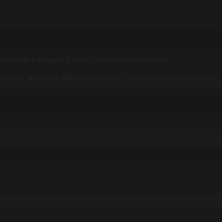
қарағанда 8 мыңдай адам жұмыстан шығуы мүмкін.
н кетсе, жартысы зейнетке шығады. Осы шара арқылы «Боинг»