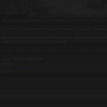
Қысқартулар компанияның коммерциялық авиатранспорт б
«Боинг» компаниясы жыл ортасына таман 4,5 мыңдай жұмыс ор
Қысқартулар компанияның коммерциялық авиатранспорт бөлім
шығындарды қысқартуды көздеп отыр.
Себебі, соңғы кездері Таяу Шығыс пен Азия елдерінен компан
Арай ТӨЛЕГЕНҚЫЗЫ
Автор
Арай Төлегенқызы
Бөлісу