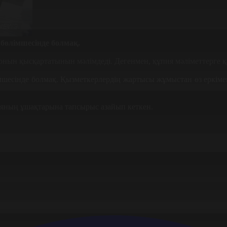
өлімшесінде болмақ.
нын қысқартатынын мәлімдеді. Дегенмен, құпия мәліметтерге 
шесінде болмақ. Қызметкерлердің жартысы жұмыстан өз еркіме
ияның ұшақтарына тапсырыс азайып кеткен.