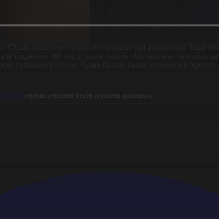
л Салық кодексіне енгізілген өзгеріске сай атқарылуда. Енді ме
де бюджетке 360 млрд. теңге түскен. Ал, биылғы төрт айда қ
аңды тұлғаларға тиесілі. Бұдан былай, салық төлеушілер бірнеше 
Market
сервистерінен тегін жүктеп алыңыз.