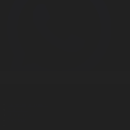
Корпорация туралы
Байланыс
Дистрибуция
Жарнама
Редакция стандарты