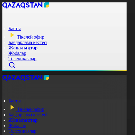
Басты
Тікелей эфир
Бағдарлама кестесі
Жаңалықтар
Жобалар
Телехикаялар
Басты
Тікелей эфир
Бағдарлама кестесі
Жаңалықтар
Жобалар
Телехикаялар