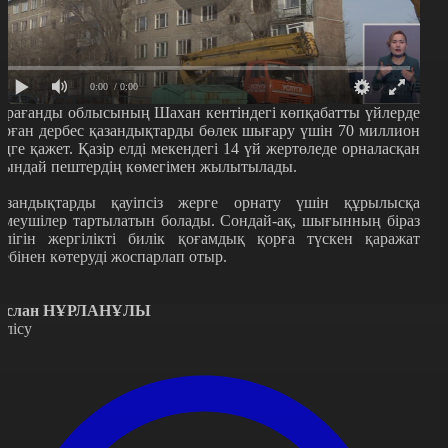
0:00
/ 0:00
арағанды облысының Шахан кентіндегі көпқабатты үйлерде
ұрған дербес қазандықтарды бөлек шығару үшін 70 миллион
еңге қажет. Қазір елді мекендегі 14 үй жертөледе орналасқан
сындай пештердің көмегімен жылытылады.
азандықтарды қауіпсіз жерге орнату үшін құрылысқа
емеушілер тартылатын болады. Сондай-ақ, шығынның біраз
өлігін жергілікті билік қоғамдық қорға түскен қаражат
себінен көтеруді жоспарлап отыр.
услан НҰРЛАНҰЛЫ
өлісу