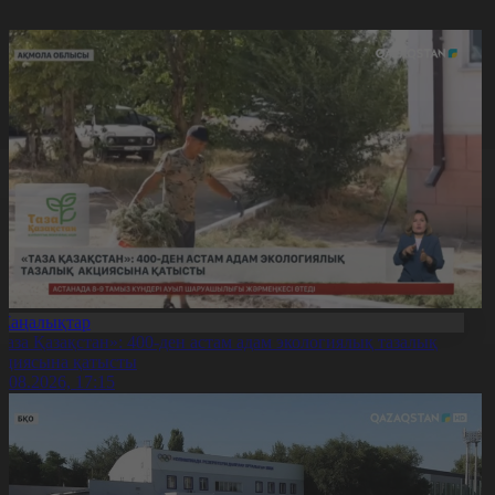
Жаңалықтар
Таза Қазақстан»: 400-ден астам адам экологиялық тазалық
кциясына қатысты
7.08.2026, 17:15