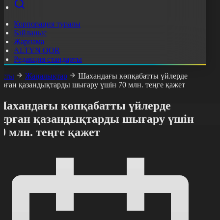
Корпорация туралы
Байланыс
Жарнама
ALTYN QOR
Редакция стандарты
асты
Жаңалықтар
Шахандағы көпқабатты үйлерде
ұрған қазандықтарды шығару үшін 70 млн. теңге қажет
Шахандағы көпқабатты үйлерде
тұрған қазандықтарды шығару үшін
0 млн. теңге қажет