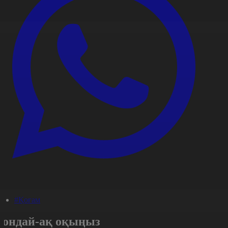
#Қоғам
Сондай-ақ оқыңыз