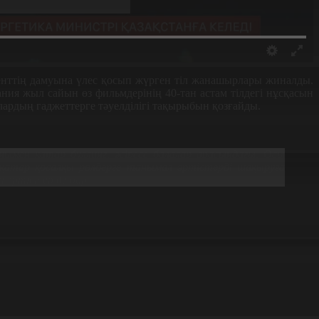
нтенттің дамуына үлес қосып жүрген тіл жанашырлары жиналды.
ния жыл сайын өз фильмдерінің 40-тан астам тілдегі нұсқасын
лардың гаджеттерге тәуелділігі тақырыбын қозғайды.
онымен қатар буллинг, әсіресе балалар арасындағы. Осы
қатар қосалқы рөлдерге танымал әртістерді шақыруға
 әртістер де бар.