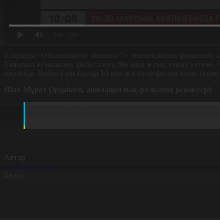
0:00
/ 0:00
Елордада «Ойыншықтар хикаясы 5» анимациялық фильмінің қаза
Танымал туындыны дыбыстауға бір айға жуық уақыт кеткен. Оғ
әзірлейді. Кейінгі үш жылда 10-нан аса мультфильм қазақ тілі
Шах-Мұрат Ордабаев, анимациялық фильмнің режиссері:
Қазір басты мәселелердің бірі болып тұр. Балалар п
мәселелер көтеріледі.
Басты кейіпкерлерді дыбыстай
тырыстық. Оның ішінде Асан Мәжит бар. Әбілмансұр С
Автор
Назерке Өтеген
Бөлісу