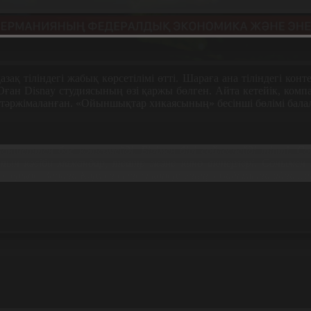
қ тіліндегі жабық көрсетілімі өтті. Шараға ана тіліндегі ко
ан Disnay студиясының өзі қаржы бөлген. Айта кетейік, компа
не тәржімаланған. «Ойыншықтар хикаясының» бесінші бөлімі бала
ланшеттен бас көтермейді. Бірімен бірі сөйлеспейді тіпті. С
тын кәсіби мамандар, театр және кино актерлері. Сонымен 
еріков, Зарина Кәрмен сынды көрерменнің көзайымына айналған