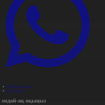
#Хабарландыру
#Ауа райы
Сондай-ақ оқыңыз