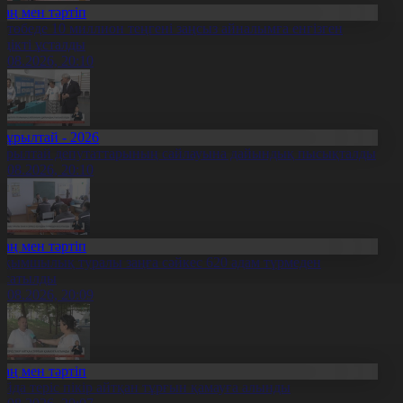
Заң мен тәртіп
қтөбеде 10 миллион теңгені заңсыз айналымға енгізген
үдікті ұсталды
5.08.2026, 20:10
Құрылтай - 2026
ұрылтай депутаттарының сайлауына дайындық пысықталды
5.08.2026, 20:10
Заң мен тәртіп
ақымшылық туралы заңға сәйкес 620 адам түрмеден
осатылды
5.08.2026, 20:09
Заң мен тәртіп
ойда теріс пікір айтқан тұрғын қамауға алынды