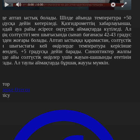
0:00
/ 0:00
лде аптап ыстық болады. Шілде айында температура +50
радусқа дейін көтеріледі. Қазгидрометтің хабарлауынша,
ұндай ауа райы әсіресе оңтүстік аймақтарда күтіледі. Ал
лдің солтүстігі мен шығысында сынап бағанасы 42-43 градус
өлден жоғары болады. Аптап ыстыққа қарамастан, солтүстік
ен шығыстағы кей өңірлерде температура керісінше
өмендеп, +5 градусқа дейін барады. Синоптиктер жалпы
ілде айы солтүстік өңірлер үшін жауын-шашынды өтетінін
йтады. Ал таулы аймақтарда бұршақ жаууы мүмкін.
втор
азерке Өтеген
өлісу