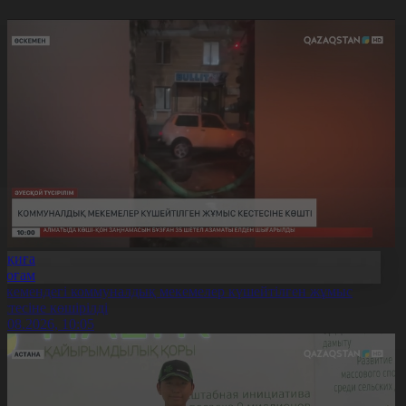
Оқиға
Қоғам
скемендегі коммуналдық мекемелер күшейтілген жұмыс
естесіне көшірілді
6.08.2026, 10:05