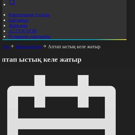
Корпорация туралы
Байланыс
Жарнама
ALTYN QOR
Редакция стандарты
асты
Жаңалықтар
Аптап ыстық келе жатыр
Аптап ыстық келе жатыр