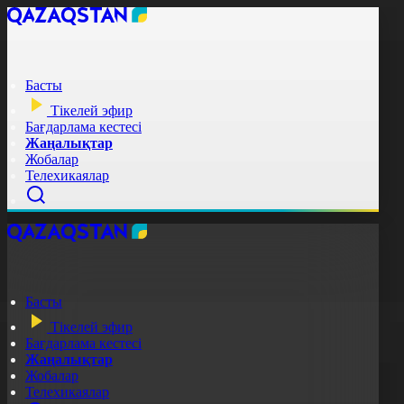
Басты
Тікелей эфир
Бағдарлама кестесі
Жаңалықтар
Жобалар
Телехикаялар
Басты
Тікелей эфир
Бағдарлама кестесі
Жаңалықтар
Жобалар
Телехикаялар