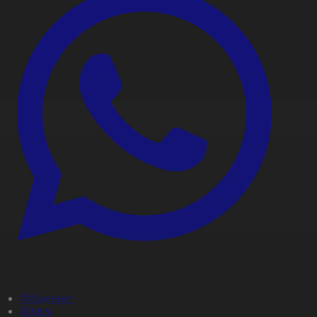
#Мәдениет
#Әлем