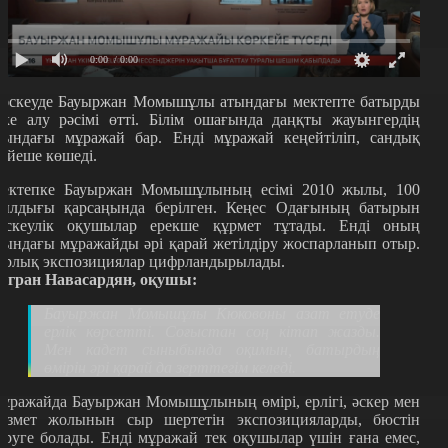
0:00
/ 0:00
әскеуде Бауыржан Момышұлы атындағы мектепте батырды
ске алу рәсімі өтті. Білім ошағында даңқты жауынгердің
тындағы мұражай бар. Енді мұражай кеңейтіліп, сандық
үйеше көшеді.
ектепке Бауыржан Момышұлының есімі 2010 жылы, 100
ылдығы қарсаңында берілген. Кеңес Одағының батырын
әскеулік оқушылар ерекше құрмет тұтады. Енді оның
тындағы мұражайды әрі қарай жетілдіру жоспарланып отыр.
арлық экспозициялар цифрландырылады.
игран Навасардян, оқушы:
Бауыржан Момышұлы Кюковоны азат етуде
ерлік көрсетті. Соғыстан соң кітап жазды.
Мен кадет сыныбында оқимын, батырдың
өмірін әрі қарай да зерттегім келеді.
ұражайда Бауыржан Момышұлының өмірі, ерлігі, әскер мен
ызмет жолынын сыр шертетін экспозицияларды, бюстін
өруге болады. Енді мұражай тек оқушылар үшін ғана емес,