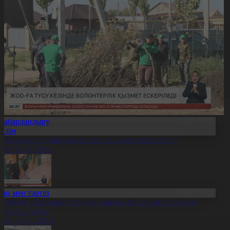
Хабарландыру
Білім
ОО-ға түсу кезінде волонтерлік қызмет ескеріледі
5.08.2026, 20:11
Заң мен тәртіп
қтөбеде 10 миллион теңгені заңсыз айналымға енгізген
үдікті ұсталды
5.08.2026, 20:10