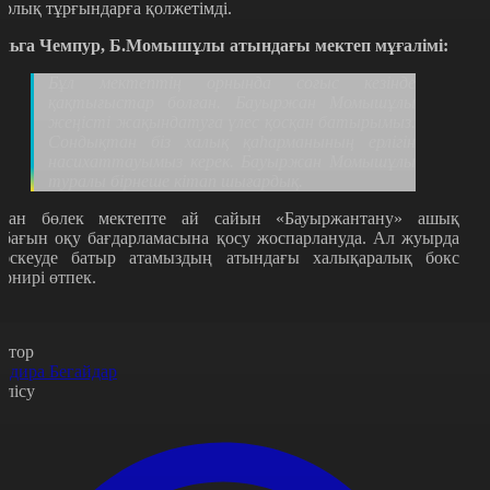
арлық тұрғындарға қолжетімді.
льга Чемпур, Б.Момышұлы атындағы мектеп мұғалімі:
Бұл мектептің орнында соғыс кезінде
қақтығыстар болған. Бауыржан Момышұлы
жеңісті жақындатуға үлес қосқан батырымыз.
Сондықтан біз халық қаһарманының ерлігін
насихаттауымыз керек. Бауыржан Момышұлы
туралы бірнеше кітап шығардық.
дан бөлек мектепте ай сайын «Бауыржантану» ашық
абағын оқу бағдарламасына қосу жоспарлануда. Ал жуырда
әскеуде батыр атамыздың атындағы халықаралық бокс
урнирі өтпек.
втор
ндира Бегайдар
өлісу