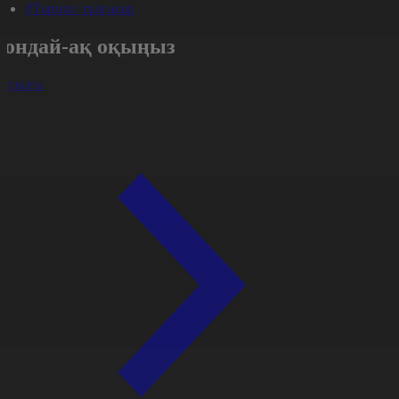
#Тарихи тұлғалар
Сондай-ақ оқыңыз
арлығы