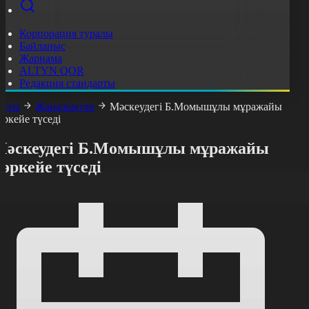
Корпорация туралы
Байланыс
Жарнама
ALTYN QOR
Редакция стандарты
асты
Жаңалықтар
Мәскеудегі Б.Момышұлы мұражайы
өркейе түседі
Мәскеудегі Б.Момышұлы мұражайы
өркейе түседі