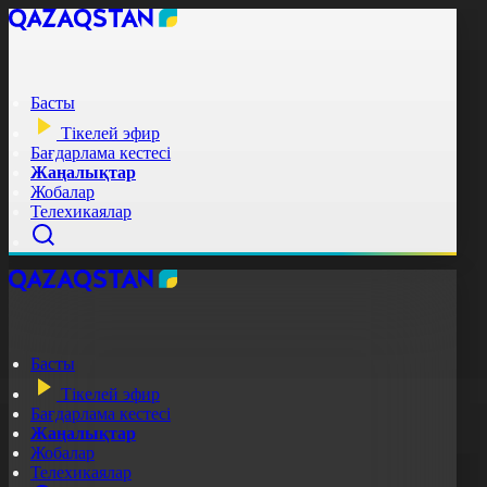
Басты
Тікелей эфир
Бағдарлама кестесі
Жаңалықтар
Жобалар
Телехикаялар
Басты
Тікелей эфир
Бағдарлама кестесі
Жаңалықтар
Жобалар
Телехикаялар